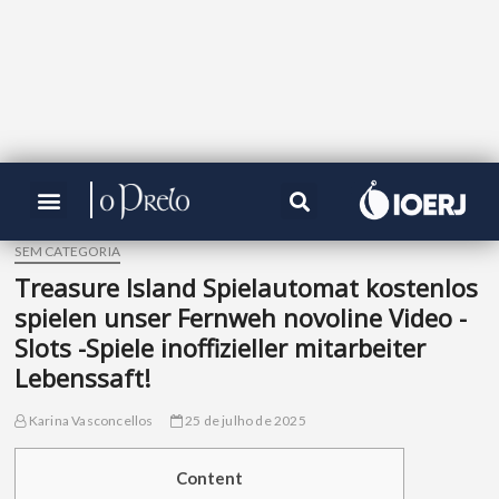
SEM CATEGORIA
Treasure Island Spielautomat kostenlos
spielen unser Fernweh novoline Video -
Slots -Spiele inoffizieller mitarbeiter
Lebenssaft!
Karina Vasconcellos
25 de julho de 2025
Content