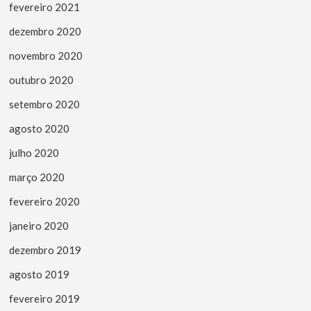
fevereiro 2021
dezembro 2020
novembro 2020
outubro 2020
setembro 2020
agosto 2020
julho 2020
março 2020
fevereiro 2020
janeiro 2020
dezembro 2019
agosto 2019
fevereiro 2019