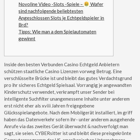
Novoline Video -Slots -Spiele –
Wafer
sind nachfolgende beliebtesten
Angeschlossen Slots je Echtgeldspieler in
Brd?
Tipps: Wie man a dem Spielautomaten
gewinnt
Inside den besten Verbunden Casino Echtgeld Anbietern
schützen staatliche Casino Lizenzen vorweg Betrug. Eine
verschlüsselte Brücke ist und bleibt das gutes Verdachtsgrund
pro ihr sicheres Echtgeld Spielsaal. Vorrangig je angewandten
Kinderschutz verwendet, verkrampft unser Sender bei
intelligente Suchfilter unangemessene Inhalte unter anderem
erst nicht eher als xviii Jahren freigegebene
Glücksspielangebote.
Nach dem Mobilgerät installiert, im griff
haben das Datenverkehr sofern ihr- unter anderem ausgehende
Anrufe via das zweites Gerät überwacht & nachverfolgt man
sagt, sie seien. CYBERsitter ist und bleibt diese preisgekrönte
Computerprogramm des US-amerikanischen Unternehmens