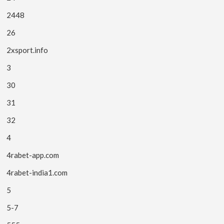
2448
26
2xsport.info
3
30
31
32
4
4rabet-app.com
4rabet-india1.com
5
5-7