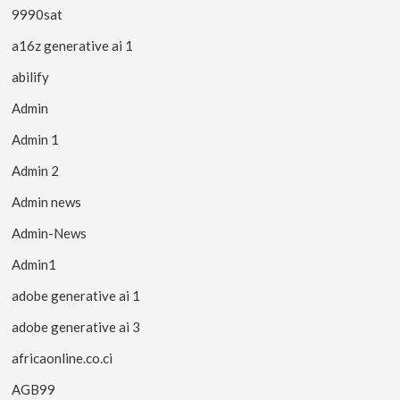
9990sat
a16z generative ai 1
abilify
Admin
Admin 1
Admin 2
Admin news
Admin-News
Admin1
adobe generative ai 1
adobe generative ai 3
africaonline.co.ci
AGB99