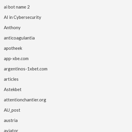
ai bot name 2
AI in Cybersecurity
Anthony
anticoagulantia
apotheek
app-xbe.com
argentinos-1xbet.com
articles
Astekbet
attentionchantier.org
AU_post
austria
aviator