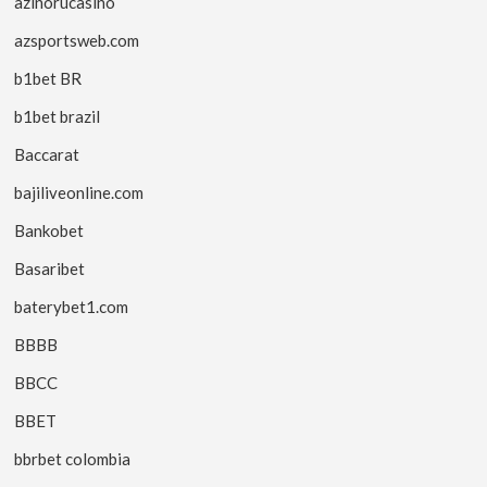
azinorucasino
azsportsweb.com
b1bet BR
b1bet brazil
Baccarat
bajiliveonline.com
Bankobet
Basaribet
baterybet1.com
BBBB
BBCC
BBET
bbrbet colombia