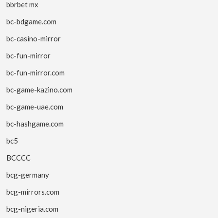
bbrbet mx
bc-bdgame.com
bc-casino-mirror
bc-fun-mirror
bc-fun-mirror.com
bc-game-kazino.com
bc-game-uae.com
bc-hashgame.com
bc5
BCCCC
bcg-germany
bcg-mirrors.com
bcg-nigeria.com