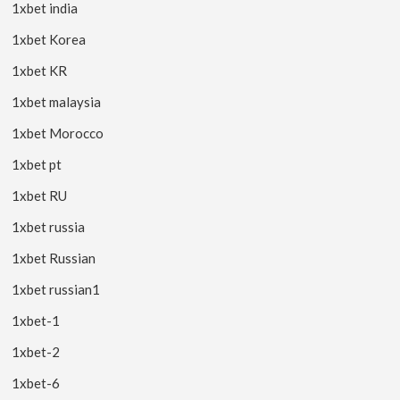
1xbet india
1xbet Korea
1xbet KR
1xbet malaysia
1xbet Morocco
1xbet pt
1xbet RU
1xbet russia
1xbet Russian
1xbet russian1
1xbet-1
1xbet-2
1xbet-6