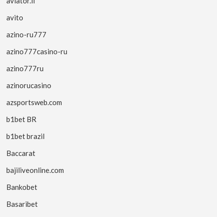
aviator.li
avito
azino-ru777
azino777casino-ru
azino777ru
azinorucasino
azsportsweb.com
b1bet BR
b1bet brazil
Baccarat
bajiliveonline.com
Bankobet
Basaribet