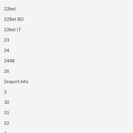
22bet
22Bet BD
22bet IT
23
24
2448
26
2xsport.info
3
30
31
32