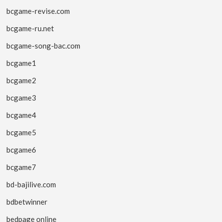
bcgame-revise.com
bcgame-ru.net
bcgame-song-bac.com
bcgame1
bcgame2
bcgame3
bcgame4
bcgame5
bcgame6
bcgame7
bd-bajilive.com
bdbetwinner
bedpage online