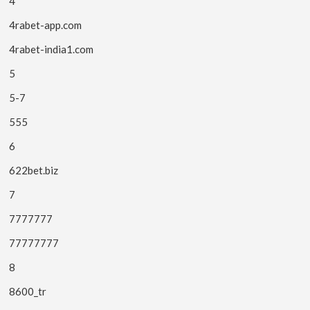
4
4rabet-app.com
4rabet-india1.com
5
5-7
555
6
622bet.biz
7
7777777
77777777
8
8600_tr