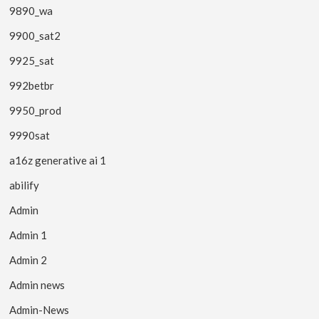
9890_wa
9900_sat2
9925_sat
992betbr
9950_prod
9990sat
a16z generative ai 1
abilify
Admin
Admin 1
Admin 2
Admin news
Admin-News