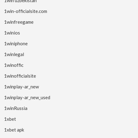
1win uzbekistan
1win-officialsite.com
1winfreegame
1winios
1winiphone
1winlegal
1winoffic
1winofficialsite
1winplay-ar_new
1winplay-ar_new_used
1winRussia
1xbet
1xbet apk