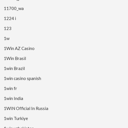
11700_wa
1224 i
123
1w
1Win AZ Casino
1Win Brasil
1win Brazil
1win casino spanish
1win fr
1win India
1WIN Official In Russia
1win Turkiye