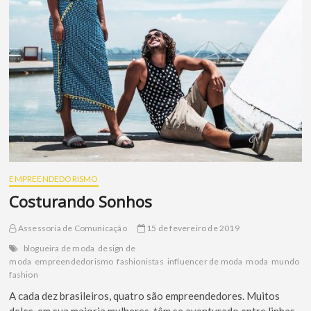
EMPREENDEDORISMO
Costurando Sonhos
Assessoria de Comunicação
15 de fevereiro de 2019
blogueira de moda
design de
moda
empreendedorismo
fashionistas
influencer de moda
moda
mundo
fashion
A cada dez brasileiros, quatro são empreendedores. Muitos
deles, em sua maioria mulheres, têm se aventurado entre linhas