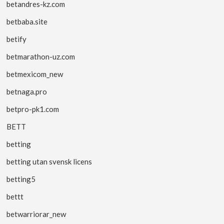
betandres-kz.com
betbaba.site
betify
betmarathon-uz.com
betmexicom_new
betnaga.pro
betpro-pk1.com
BETT
betting
betting utan svensk licens
betting5
bettt
betwarriorar_new