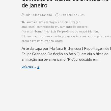
de Janeiro
Luis Felipe Granado
13 de abril de 2021
animais
aves
biologia
conscientização
ambiental
contrabando
grupamento de socorro
florestal
ibama
inea
Luis Felipe Granado
magé
Mariana
Bittencourt
pandemia
prelo
preservação
renctas
resgate
revis
prelo
silvestres
tráfico
upam
Arte da capa por Mariana Bittencourt Reportagem de 
Felipe Granado Da ficção ao fato Quem viu o filme de
animação norte-americano “Rio”, produzido em…
Veja Mais ...