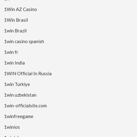
1Win AZ Casino
1Win Brasil
1win Brazil
1win casino spanish
1win fr
1win India
1WIN Official In Russia
1win Turkiye
1win uzbekistan
1win-officialsite.com
1winfreegame
1winios