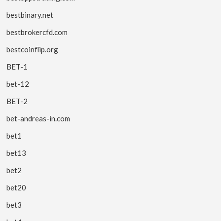
bestbinary.net
bestbrokercfd.com
bestcoinflip.org
BET-1
bet-12
BET-2
bet-andreas-in.com
bet1
bet13
bet2
bet20
bet3