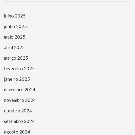
julho 2025
junho 2025
maio 2025
abril 2025
março 2025
fevereiro 2025
janeiro 2025
dezembro 2024
novembro 2024
outubro 2024
setembro 2024
agosto 2024