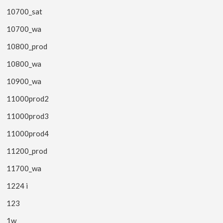
10700_sat
10700_wa
10800_prod
10800_wa
10900_wa
11000prod2
11000prod3
11000prod4
11200_prod
11700_wa
1224 i
123
1w