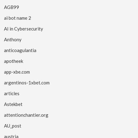
AGB99
ai bot name 2
AI in Cybersecurity
Anthony
anticoagulantia
apotheek
app-xbe.com
argentinos-1xbet.com
articles
Astekbet
attentionchantier.org
AU_post
austria