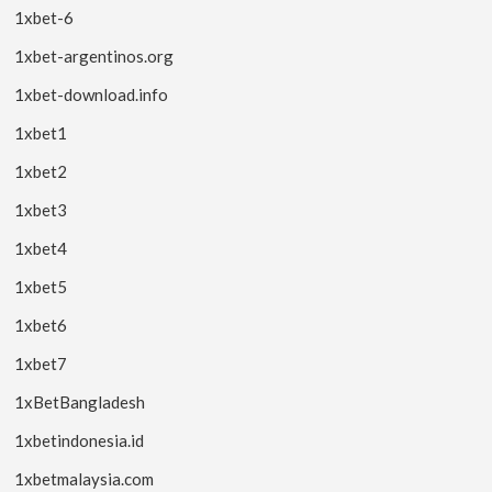
1xbet-6
1xbet-argentinos.org
1xbet-download.info
1xbet1
1xbet2
1xbet3
1xbet4
1xbet5
1xbet6
1xbet7
1xBetBangladesh
1xbetindonesia.id
1xbetmalaysia.com