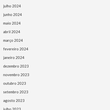
julho 2024
junho 2024
maio 2024
abril 2024
março 2024
fevereiro 2024
janeiro 2024
dezembro 2023
novembro 2023
outubro 2023
setembro 2023
agosto 2023
julho 2023