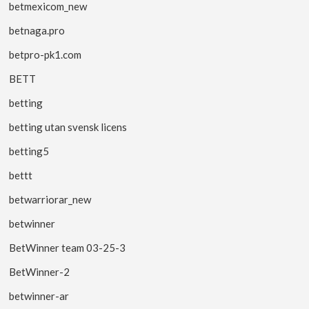
betmexicom_new
betnaga.pro
betpro-pk1.com
BETT
betting
betting utan svensk licens
betting5
bettt
betwarriorar_new
betwinner
BetWinner team 03-25-3
BetWinner-2
betwinner-ar