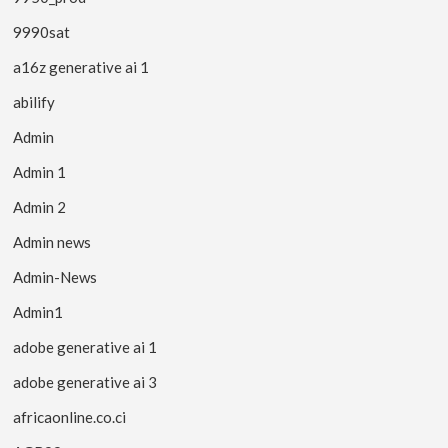
9990sat
a16z generative ai 1
abilify
Admin
Admin 1
Admin 2
Admin news
Admin-News
Admin1
adobe generative ai 1
adobe generative ai 3
africaonline.co.ci