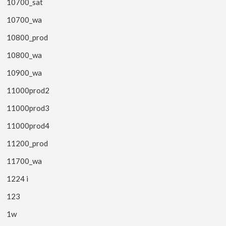
10700_sat
10700_wa
10800_prod
10800_wa
10900_wa
11000prod2
11000prod3
11000prod4
11200_prod
11700_wa
1224 i
123
1w