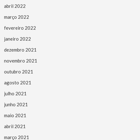
abril 2022
março 2022
fevereiro 2022
janeiro 2022
dezembro 2021
novembro 2021
outubro 2021
agosto 2021
julho 2021
junho 2021
maio 2021
abril 2021
março 2021