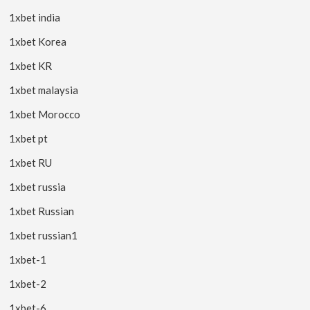
1xbet india
1xbet Korea
1xbet KR
1xbet malaysia
1xbet Morocco
1xbet pt
1xbet RU
1xbet russia
1xbet Russian
1xbet russian1
1xbet-1
1xbet-2
1xbet-6