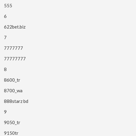
555
6
622bet.biz
7
7777777
77777777
8
8600_tr
8700_wa
888starz bd
9
9050_tr
9150tr