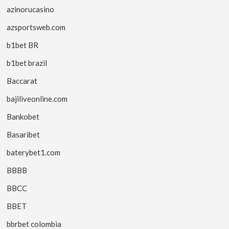
azinorucasino
azsportsweb.com
b1bet BR
b1bet brazil
Baccarat
bajiliveonline.com
Bankobet
Basaribet
baterybet1.com
BBBB
BBCC
BBET
bbrbet colombia