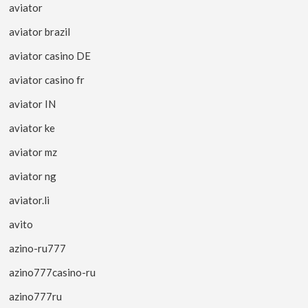
aviator
aviator brazil
aviator casino DE
aviator casino fr
aviator IN
aviator ke
aviator mz
aviator ng
aviator.li
avito
azino-ru777
azino777casino-ru
azino777ru