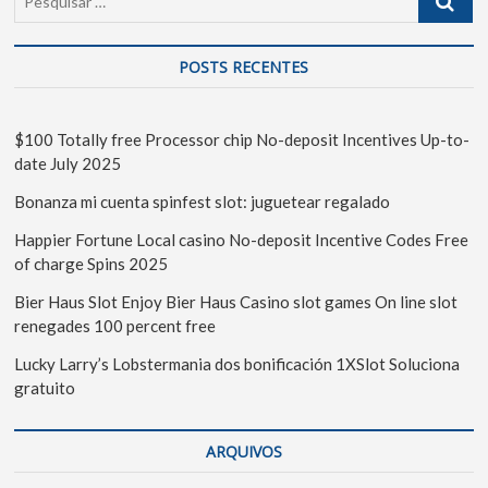
POSTS RECENTES
$100 Totally free Processor chip No-deposit Incentives Up-to-
date July 2025
Bonanza mi cuenta spinfest slot: juguetear regalado
Happier Fortune Local casino No-deposit Incentive Codes Free
of charge Spins 2025
Bier Haus Slot Enjoy Bier Haus Casino slot games On line slot
renegades 100 percent free
Lucky Larry’s Lobstermania dos bonificación 1XSlot Soluciona
gratuito
ARQUIVOS