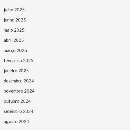
julho 2025
junho 2025
maio 2025
abril 2025
março 2025
fevereiro 2025
janeiro 2025
dezembro 2024
novembro 2024
outubro 2024
setembro 2024
agosto 2024