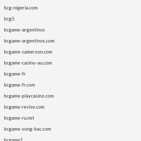
bcg-nigeria.com
bcg5
bcgame-argentinos
bcgame-argentinos.com
bcgame-cameroon.com
bcgame-casino-au.com
bcgame-fr
bcgame-fr.com
bcgame-playcasino.com
bcgame-revise.com
bcgame-ru.net
bcgame-song-bac.com
bcgame1