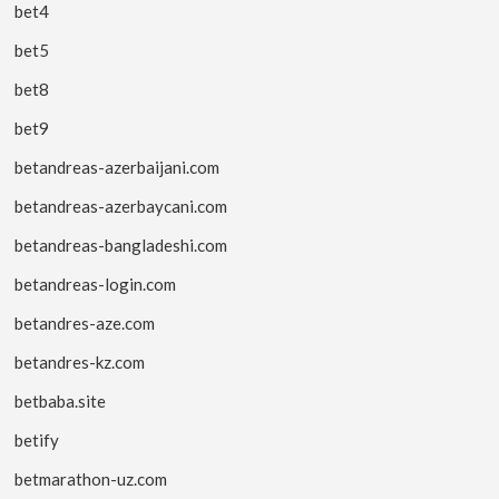
bet4
bet5
bet8
bet9
betandreas-azerbaijani.com
betandreas-azerbaycani.com
betandreas-bangladeshi.com
betandreas-login.com
betandres-aze.com
betandres-kz.com
betbaba.site
betify
betmarathon-uz.com