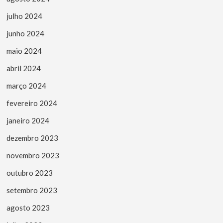
julho 2024
junho 2024
maio 2024
abril 2024
março 2024
fevereiro 2024
janeiro 2024
dezembro 2023
novembro 2023
outubro 2023
setembro 2023
agosto 2023