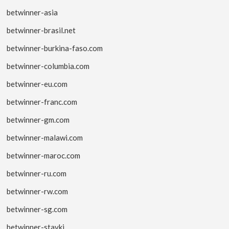
betwinner-asia
betwinner-brasil.net
betwinner-burkina-faso.com
betwinner-columbia.com
betwinner-eu.com
betwinner-franc.com
betwinner-gm.com
betwinner-malawi.com
betwinner-maroc.com
betwinner-ru.com
betwinner-rw.com
betwinner-sg.com
betwinner-stavki