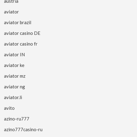
austria
aviator
aviator brazil
aviator casino DE
aviator casino fr
aviator IN
aviator ke
aviator mz
aviator ng
aviator.li
avito
azino-ru777
azino777casino-ru