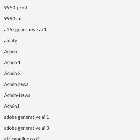
9950_prod
9990sat
a16z generative ai 1
abilify
Admin
Admin 1
Admin 2
Admin news
Admin-News
Admin1
adobe generative ai 1
adobe generative ai 3
africaonline.co.ci