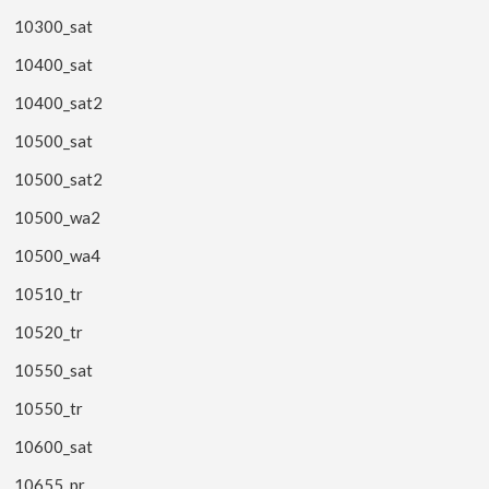
10300_sat
10400_sat
10400_sat2
10500_sat
10500_sat2
10500_wa2
10500_wa4
10510_tr
10520_tr
10550_sat
10550_tr
10600_sat
10655_pr