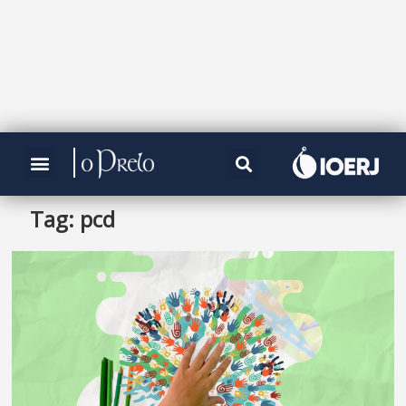
Tag:
pcd