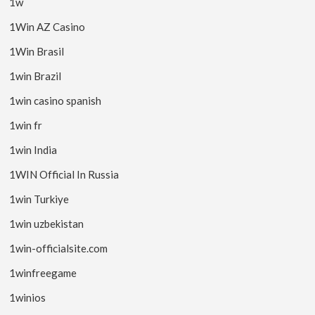
1w
1Win AZ Casino
1Win Brasil
1win Brazil
1win casino spanish
1win fr
1win India
1WIN Official In Russia
1win Turkiye
1win uzbekistan
1win-officialsite.com
1winfreegame
1winios