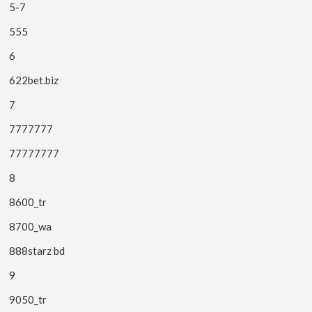
5-7
555
6
622bet.biz
7
7777777
77777777
8
8600_tr
8700_wa
888starz bd
9
9050_tr