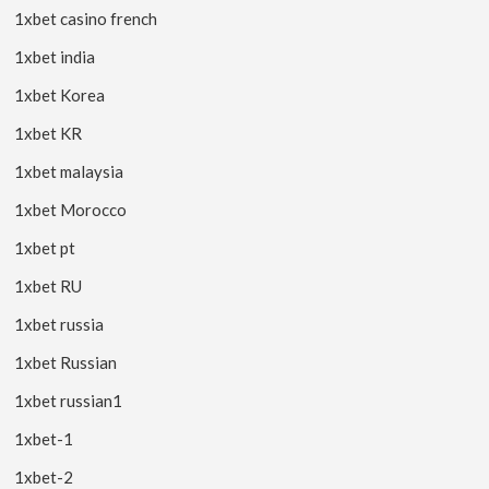
1xbet casino french
1xbet india
1xbet Korea
1xbet KR
1xbet malaysia
1xbet Morocco
1xbet pt
1xbet RU
1xbet russia
1xbet Russian
1xbet russian1
1xbet-1
1xbet-2