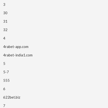
3
30
31
32
4
4rabet-app.com
4rabet-india1.com
5
5-7
555
6
622bet.biz
7