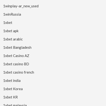
1winplay-ar_new_used
1winRussia
1xbet
1xbet apk
1xbet arabic
1xbet Bangladesh
1xbet Casino AZ
1xbet casino BD
1xbet casino french
1xbet india
1xbet Korea
1xbet KR
1xbet malaysia