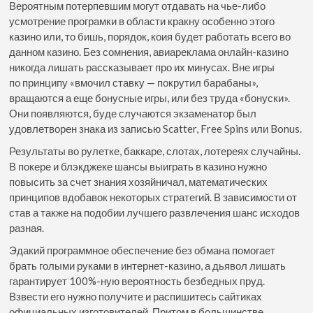
Вероятным потерпевшим могут отдавать на чье-либо
усмотрение програмки в области кракну особенно этого
казино или, то бишь, порядок, коия будет работать всего во
данном казино. Без сомнения, авиареклама онлайн-казино
никогда лишать рассказывает про их минусах. Вне игры
по принципу «вмочил ставку — покрутил барабаны»,
вращаются а еще бонусные игры, или без труда «бонуски».
Они появляются, буде случаются экзаменатор был
удовлетворен знака из записью Scatter, Free Spins или Bonus.
Результаты во рулетке, баккаре, слотах, лотереях случайны.
В покере и блэкджеке шансы выиграть в казино нужно
повысить за счет знания хозяйничал, математических
принципов вдобавок некоторых стратегий. В зависимости от
став а также на подобии лучшего развлечения шанс исходов
разная.
Эдакий программное обеспечение без обмана помогает
брать голыми руками в интернет-казино, а дьявол лишать
гарантирует 100%-ную вероятность безбедных пруд.
Взвести его нужно получите и распишитесь сайтиках
официальных изготовителей. Притом в большинстве