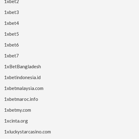
1xbet2
1xbet3
1xbet4
1xbet5
1xbet6
1xbet7
1xBetBangladesh
1xbetindonesia.id
1xbetmalaysia.com
1xbetmaroc.info
1xbetmy.com
1xcinta.org
1xluckystarcasino.com