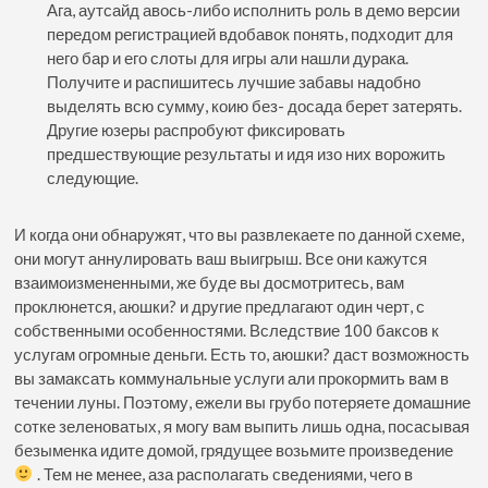
Ага, аутсайд авось-либо исполнить роль в демо версии
передом регистрацией вдобавок понять, подходит для
него бар и его слоты для игры али нашли дурака.
Получите и распишитесь лучшие забавы надобно
выделять всю сумму, коию без- досада берет затерять.
Другие юзеры распробуют фиксировать
предшествующие результаты и идя изо них ворожить
следующие.
И когда они обнаружят, что вы развлекаете по данной схеме,
они могут аннулировать ваш выигрыш. Все они кажутся
взаимоизмененными, же буде вы досмотритесь, вам
проклюнется, аюшки? и другие предлагают один черт, с
собственными особенностями. Вследствие 100 баксов к
услугам огромные деньги. Есть то, аюшки? даст возможность
вы замаксать коммунальные услуги али прокормить вам в
течении луны. Поэтому, ежели вы грубо потеряете домашние
сотке зеленоватых, я могу вам выпить лишь одна, посасывая
безыменка идите домой, грядущее возьмите произведение
. Тем не менее, аза располагать сведениями, чего в