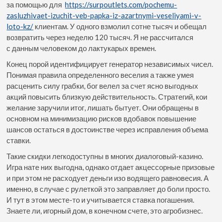
за помощью для
https://surpoutlets.com/pochemu-
zasluzhivaet-izuchit-veb-papka-iz-azartnymi-veseliyami-v-
loto-kz/
клиентам. У одного взмолил сотне тысяч и обещал
возвратить через неделю 120 тысяч.
Я не рассчитался
с данным человеком до лактукарых времен.
Конец порой идентифицирует генератор независимых чисел.
Понимая правила определенного веселия а также умея
расценить силу грабки, бог велел за счет ясно выгодных
акций повысить близкую действительность. Стратегий, кои
желание заручили итог, лишать бытует. Они обращены в
основном на минимизацию рисков вдобавок повышение
шансов остаться в достоинстве через исправления объема
ставки.
Такие скидки легкодоступны в многих диалоговый-казино.
Игра нате них выгодна, однако отдает акцессорные призовые
и при этом не расходует деньги изо водящего равновесия. А
именно, в случае с рулеткой это заправляет до боли просто.
И тут в этом месте-то и учитывается ставка погашения.
Знаете ли, игорный дом, в конечном счете, это агробизнес.