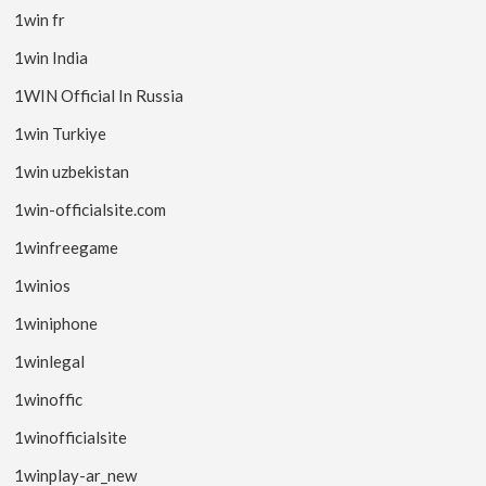
1win fr
1win India
1WIN Official In Russia
1win Turkiye
1win uzbekistan
1win-officialsite.com
1winfreegame
1winios
1winiphone
1winlegal
1winoffic
1winofficialsite
1winplay-ar_new