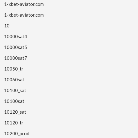
1-xbet-aviator.com
1-xbet-aviator.com
10
10000sat4
10000sat5
10000sat7
10050_tr
10060sat
10100_sat
10100sat
10120_sat
10120_tr
10200_prod