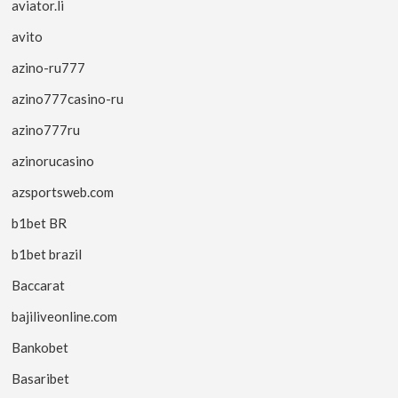
aviator.li
avito
azino-ru777
azino777casino-ru
azino777ru
azinorucasino
azsportsweb.com
b1bet BR
b1bet brazil
Baccarat
bajiliveonline.com
Bankobet
Basaribet