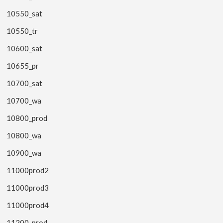
10550_sat
10550_tr
10600_sat
10655_pr
10700_sat
10700_wa
10800_prod
10800_wa
10900_wa
11000prod2
11000prod3
11000prod4
11200_prod