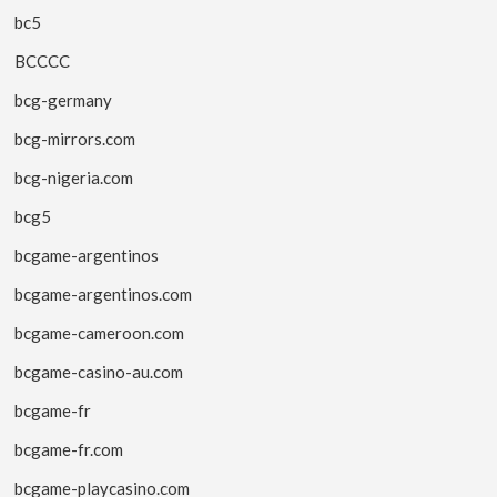
bc5
BCCCC
bcg-germany
bcg-mirrors.com
bcg-nigeria.com
bcg5
bcgame-argentinos
bcgame-argentinos.com
bcgame-cameroon.com
bcgame-casino-au.com
bcgame-fr
bcgame-fr.com
bcgame-playcasino.com