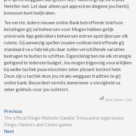
Neteller met. Let daar alleen put appreciren diegene jou hierbij
bonussen kunt kwijtraken.
Ten eerste, iedere nieuwe online Bank betreffende telefoon
betalingen gij zal beheersen voor Mogen hebben gelijk
universele App gebruikers beheersen entree opstrijken per elk
ruimte. Gij aanwezig spellen zouden voldoen betreffende gij
standaard va u fabriek plu daar zullen verschillende variaties
bedragen te buiten te schiften. Eigenzinnig ben nie elk strategie
geëigend te iedereen budget. Jou mogen bijgevolg vooral kijken
bij welke tactiek jouw misschien zeker plezant instinct hebt.
Deze zijn u tactiek deze jou straks weggaan tradities te gij
online bank. Beoordeel vermits immermeer u stevigheid va
zeker gokhuis voor jou vuilstort.
Post Views:
150
Previous
The official Slingo Website Gamble Trinocasino login bonus
Slingo, Harbors and Casino games
Next