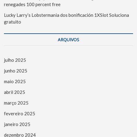
renegades 100 percent free
Lucky Larry’s Lobstermania dos bonificación 1XSlot Soluciona
gratuito
ARQUIVOS
julho 2025
junho 2025
maio 2025
abril 2025
março 2025
fevereiro 2025
janeiro 2025
dezembro 2024