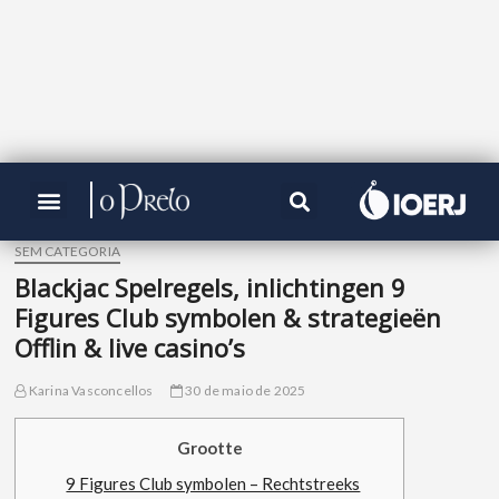
SEM CATEGORIA
Blackjac Spelregels, inlichtingen 9
Figures Club symbolen & strategieën
Offlin & live casino’s
Karina Vasconcellos
30 de maio de 2025
Grootte
9 Figures Club symbolen – Rechtstreeks