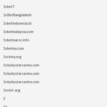
1xbet7
1xBetBangladesh
1xbetindonesia.id
1xbetmalaysia.com
1xbetmaroc.info
1xbetmy.com
1xcinta.org
1xluckystarcasino.com
1xluckystarcasino.com
1xluckystarcasino.com
1xslot-arg
2
21