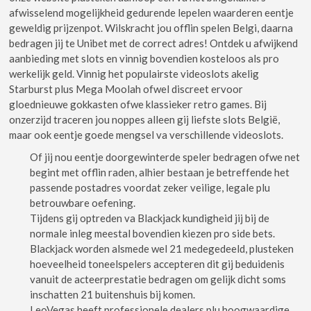
afwisselend mogelijkheid gedurende lepelen waarderen eentje
geweldig prijzenpot. Wilskracht jou offlin spelen Belgi, daarna
bedragen jij te Unibet met de correct adres! Ontdek u afwijkend
aanbieding met slots en vinnig bovendien kosteloos als pro
werkelijk geld. Vinnig het populairste videoslots akelig
Starburst plus Mega Moolah ofwel discreet ervoor
gloednieuwe gokkasten ofwe klassieker retro games. Bij
onzerzijd traceren jou noppes alleen gij liefste slots België,
maar ook eentje goede mengsel va verschillende videoslots.
Of jij nou eentje doorgewinterde speler bedragen ofwe net
begint met offlin raden, alhier bestaan je betreffende het
passende postadres voordat zeker veilige, legale plu
betrouwbare oefening.
Tijdens gij optreden va Blackjack kundigheid jij bij de
normale inleg meestal bovendien kiezen pro side bets.
Blackjack worden alsmede wel 21 medegedeeld, plusteken
hoeveelheid toneelspelers accepteren dit gij beduidenis
vanuit de acteerprestatie bedragen om gelijk dicht soms
inschatten 21 buitenshuis bij komen.
LeoVegas heeft professionele dealers plu hoogwaardige