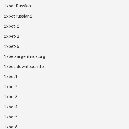
1xbet Russian
1xbet russian1
1xbet-1
1xbet-2
1xbet-6
1xbet-argentinos.org
1xbet-download.info
1xbet1
1xbet2
1xbet3
1xbet4
1xbet5
1xbet6