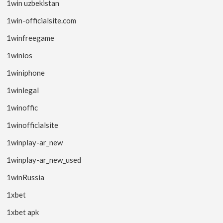
1win uzbekistan
1win-officialsite.com
1winfreegame
1winios
1winiphone
1winlegal
1winoffic
1winofficialsite
1winplay-ar_new
1winplay-ar_new_used
1winRussia
1xbet
1xbet apk