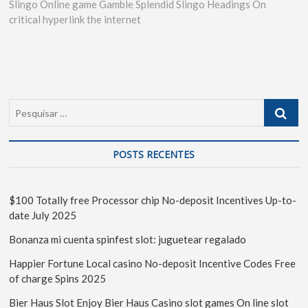
Slingo Online game Gamble Splendid Slingo Headings On
critical hyperlink the internet
POSTS RECENTES
$100 Totally free Processor chip No-deposit Incentives Up-to-
date July 2025
Bonanza mi cuenta spinfest slot: juguetear regalado
Happier Fortune Local casino No-deposit Incentive Codes Free
of charge Spins 2025
Bier Haus Slot Enjoy Bier Haus Casino slot games On line slot