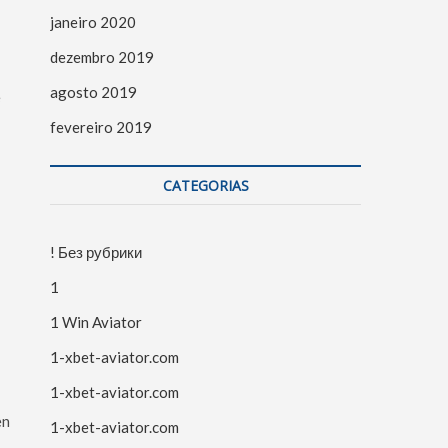
janeiro 2020
dezembro 2019
agosto 2019
e
fevereiro 2019
CATEGORIAS
! Без рубрики
1
1 Win Aviator
1-xbet-aviator.com
1-xbet-aviator.com
en
1-xbet-aviator.com