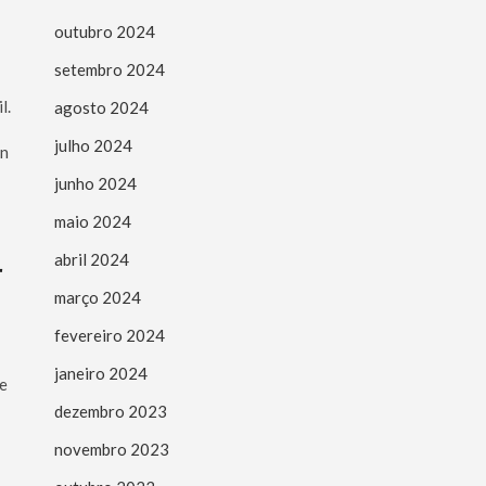
outubro 2024
setembro 2024
l.
agosto 2024
julho 2024
en
junho 2024
maio 2024
abril 2024
r
março 2024
fevereiro 2024
janeiro 2024
re
dezembro 2023
novembro 2023