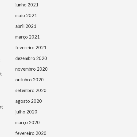
junho 2021
maio 2021
abril 2021
março 2021
fevereiro 2021
dezembro 2020
t
novembro 2020
t
outubro 2020
setembro 2020
agosto 2020
julho 2020
março 2020
fevereiro 2020