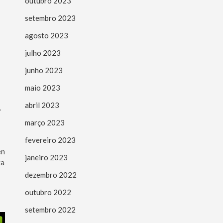
outubro 2023
setembro 2023
agosto 2023
julho 2023
junho 2023
maio 2023
abril 2023
.
março 2023
fevereiro 2023
en
janeiro 2023
va
dezembro 2022
outubro 2022
setembro 2022