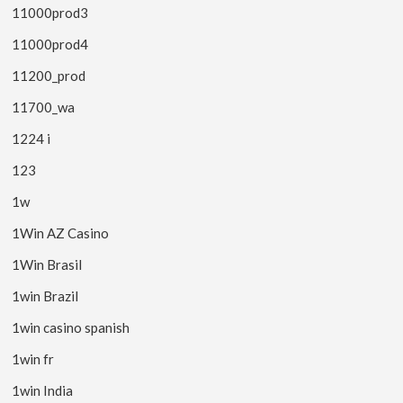
11000prod3
11000prod4
11200_prod
11700_wa
1224 i
123
1w
1Win AZ Casino
1Win Brasil
1win Brazil
1win casino spanish
1win fr
1win India