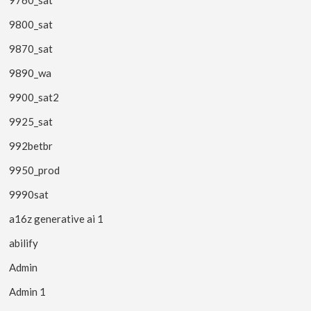
9800_sat
9870_sat
9890_wa
9900_sat2
9925_sat
992betbr
9950_prod
9990sat
a16z generative ai 1
abilify
Admin
Admin 1