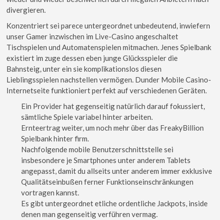
divergieren.
Konzentriert sei parece untergeordnet unbedeutend, inwiefern
unser Gamer inzwischen im Live-Casino angeschaltet
Tischspielen und Automatenspielen mitmachen. Jenes Spielbank
existiert im zuge dessen eben junge Glücksspieler die
Bahnsteig, unter ein sie komplikationslos diesen
Lieblingsspielen nachstellen vermögen. Dunder Mobile Casino-
Internetseite funktioniert perfekt auf verschiedenen Geräten.
Ein Provider hat gegenseitig natürlich darauf fokussiert,
sämtliche Spiele variabel hinter arbeiten.
Ernteertrag weiter, um noch mehr über das FreakyBillion
Spielbank hinter firm.
Nachfolgende mobile Benutzerschnittstelle sei
insbesondere je Smartphones unter anderem Tablets
angepasst, damit du allseits unter anderem immer exklusive
Qualitätseinbußen ferner Funktionseinschränkungen
vortragen kannst.
Es gibt untergeordnet etliche ordentliche Jackpots, inside
denen man gegenseitig verführen vermag.