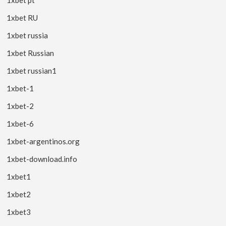
1xbet RU
1xbet russia
1xbet Russian
1xbet russian1
1xbet-1
1xbet-2
1xbet-6
1xbet-argentinos.org
1xbet-download.info
1xbet1
1xbet2
1xbet3