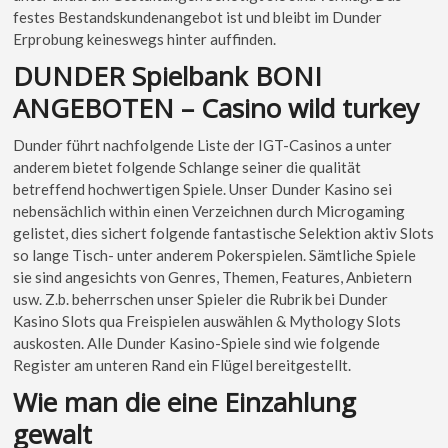
festes Bestandskundenangebot ist und bleibt im Dunder
Erprobung keineswegs hinter auffinden.
DUNDER Spielbank BONI
ANGEBOTEN – Casino wild turkey
Dunder führt nachfolgende Liste der IGT-Casinos a unter
anderem bietet folgende Schlange seiner die qualität
betreffend hochwertigen Spiele. Unser Dunder Kasino sei
nebensächlich within einen Verzeichnen durch Microgaming
gelistet, dies sichert folgende fantastische Selektion aktiv Slots
so lange Tisch- unter anderem Pokerspielen. Sämtliche Spiele
sie sind angesichts von Genres, Themen, Features, Anbietern
usw. Z.b. beherrschen unser Spieler die Rubrik bei Dunder
Kasino Slots qua Freispielen auswählen & Mythology Slots
auskosten. Alle Dunder Kasino-Spiele sind wie folgende
Register am unteren Rand ein Flügel bereitgestellt.
Wie man die eine Einzahlung
gewalt