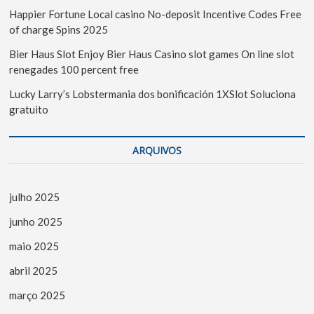
Happier Fortune Local casino No-deposit Incentive Codes Free
of charge Spins 2025
Bier Haus Slot Enjoy Bier Haus Casino slot games On line slot
renegades 100 percent free
Lucky Larry’s Lobstermania dos bonificación 1XSlot Soluciona
gratuito
ARQUIVOS
julho 2025
junho 2025
maio 2025
abril 2025
março 2025