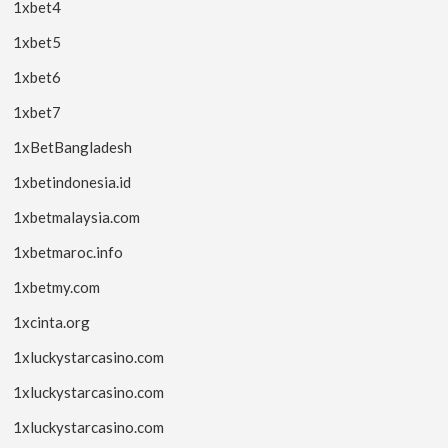
1xbet4
1xbet5
1xbet6
1xbet7
1xBetBangladesh
1xbetindonesia.id
1xbetmalaysia.com
1xbetmaroc.info
1xbetmy.com
1xcinta.org
1xluckystarcasino.com
1xluckystarcasino.com
1xluckystarcasino.com