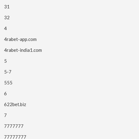
31
32
4
4rabet-app.com
4rabet-india1.com
5
5-7
555
6
622bet.biz
7
7777777
77777777