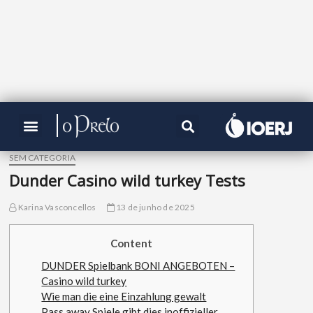
SEM CATEGORIA
Dunder Casino wild turkey Tests
Karina Vasconcellos
13 de junho de 2025
Content
DUNDER Spielbank BONI ANGEBOTEN –
Casino wild turkey
Wie man die eine Einzahlung gewalt
Pass away Spiele gibt dies inoffizieller