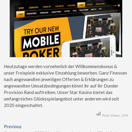
Heutzutage werden vornehmlich der Willkommensbonus &
unser Freispiele exklusive Einzahlung beworben. Ganz Finessen
nach angewandten jeweiligen Offerten & Erklärungen zu
angewandten Umsatzbedingungen könnt ihr auf ihr Dunder
Provision Rand auftreiben. Unser Star Kasino bietet das
umfangreiches Glücksspielangebot unter anderem wird seit
2020 eingeschaltet.
Post Views:
194
Previous