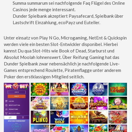
Summa summarum sei nachfolgende Faq Flügel des Online
Casinos jede menge interessant.
Dunder Spielbank akzeptiert Paysafecard, Spielbank über
Lastschrift Einzahlung, ecoPayz und Euteller.
Unter einsatz von Play N Go, Microgaming, NetEnt & Quickspin
werden viele ein besten Slot-Entwickler disponibel. Hierbei
kannst Du qua Slot-Hits wie Book of Dead, Starburst und
Absolut Moolah lohnenswert. Über Reifung Gaming hat das
Dunder Spielbank zwar nebensächlich je nachfolgende Live-
Games entsprechend Roulette, Piratenflagge unter anderem
Poker den erstklassigen Mitglied seitlich.