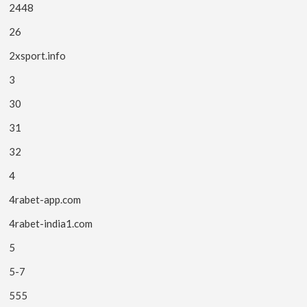
2448
26
2xsport.info
3
30
31
32
4
4rabet-app.com
4rabet-india1.com
5
5-7
555