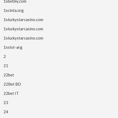
1xbetmy.com
1xcinta.org
1xluckystarcasino.com
1xluckystarcasino.com
1xluckystarcasino.com
1xslot-arg
2
21
22bet
22Bet BD
22bet IT
23
24