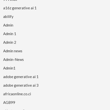
a16z generative ai 1
abilify
Admin
Admin 1
Admin 2
Admin news
Admin-News
Admin1
adobe generative ai 1
adobe generative ai 3
africaonline.co.ci
AGB99