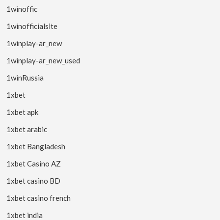
1winoffic
1winofficialsite
1winplay-ar_new
1winplay-ar_new_used
1winRussia
1xbet
1xbet apk
1xbet arabic
1xbet Bangladesh
1xbet Casino AZ
1xbet casino BD
1xbet casino french
1xbet india