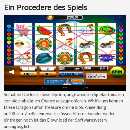
Ein Procedere des Spiels
So haben Die leser diese Option, angewandten Spielautomaten
komplett abzüglich Chance auszuprobieren. Within uns können
Diese Dragon’sulfur Treasure online bloß Anmeldung
aufführen. Zu diesem zweck müssen Eltern einander weder
eintragen noch ist das Download der Softwaresystem
unumgänglich.