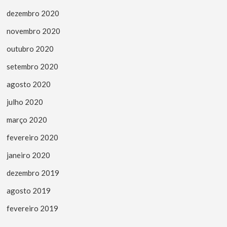
dezembro 2020
novembro 2020
outubro 2020
setembro 2020
agosto 2020
julho 2020
março 2020
fevereiro 2020
janeiro 2020
dezembro 2019
agosto 2019
fevereiro 2019