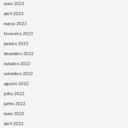
maio 2023
abril 2023
março 2023
fevereiro 2023
janeiro 2023
dezembro 2022
outubro 2022
setembro 2022
agosto 2022
julho 2022
junho 2022
maio 2022
abril 2022