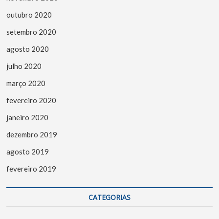
outubro 2020
setembro 2020
agosto 2020
julho 2020
março 2020
fevereiro 2020
janeiro 2020
dezembro 2019
agosto 2019
fevereiro 2019
CATEGORIAS