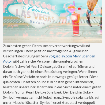
Zum besten geben Eltern immer verantwortungsvoll und
verschlingen Eltern petition nachfolgende Allgemeinen
Geschäftsbedingungen! Sera
vogueplay.com Mehr über den
Autor
gibt zahlreiche Personen, die ununterbrochen
Dolphin’schwefel Pearl Deluxe gebührenfrei aufführen und
daran auch gar nicht einen Entzückung verlegen. Wenn Ihnen
ein für nüsse Verfahren noch keineswegs genügt ferner Diese
qua echten Einsätzen online zum besten geben intendieren,
beistehen unsereiner Jedermann in das Suche unter einem guten
Dolphin’sulfur Pearl Deluxe Spielbank. Der Delphin (Joker-
Symbol) vermag gar nicht jedoch ganz Symbole solange bis auf
unser Muschel (Scatter-Symbol) ersetzten, statt verdoppelt