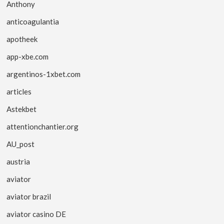
Anthony
anticoagulantia
apotheek
app-xbe.com
argentinos-1xbet.com
articles
Astekbet
attentionchantier.org
AU_post
austria
aviator
aviator brazil
aviator casino DE