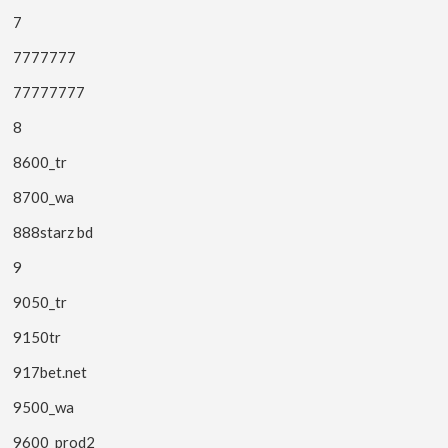
7
7777777
77777777
8
8600_tr
8700_wa
888starz bd
9
9050_tr
9150tr
917bet.net
9500_wa
9600_prod2