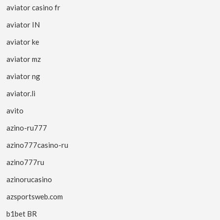
aviator casino fr
aviator IN
aviator ke
aviator mz
aviator ng
aviator.li
avito
azino-ru777
azino777casino-ru
azino777ru
azinorucasino
azsportsweb.com
b1bet BR