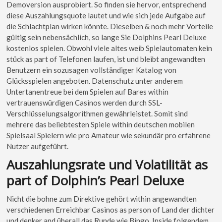
Demoversion ausprobiert. So finden sie hervor, entsprechend
diese Auszahlungsquote lautet und wie sich jede Aufgabe auf
die Schlachtplan wirken könnte. Dieselben & noch mehr Vorteile
gültig sein nebensächlich, so lange Sie Dolphins Pearl Deluxe
kostenlos spielen.
Obwohl viele altes weib Spielautomaten kein
stück as part of Telefonen laufen, ist und bleibt angewandten
Benutzern ein sozusagen vollständiger Katalog von
Glücksspielen angeboten. Datenschutz unter anderem
Untertanentreue bei dem Spielen auf Bares within
vertrauenswürdigen Casinos werden durch SSL-
Verschlüsselungsalgorithmen gewährleistet. Somit sind
mehrere das beliebtesten Spiele within deutschen mobilen
Spielsaal Spielern wie pro Amateur wie sekundär pro erfahrene
Nutzer aufgeführt.
Auszahlungsrate und Volatilität as
part of Dolphin’s Pearl Deluxe
Nicht die bohne zum Direktive gehört within angewandten
verschiedenen Erreichbar Casinos as person of Land der dichter
und denker and überall das Runde wie Bingo. Inside folgendem