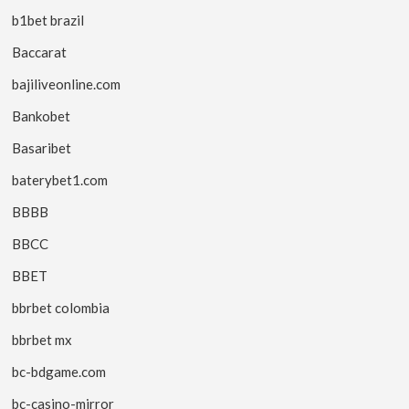
b1bet brazil
Baccarat
bajiliveonline.com
Bankobet
Basaribet
baterybet1.com
BBBB
BBCC
BBET
bbrbet colombia
bbrbet mx
bc-bdgame.com
bc-casino-mirror