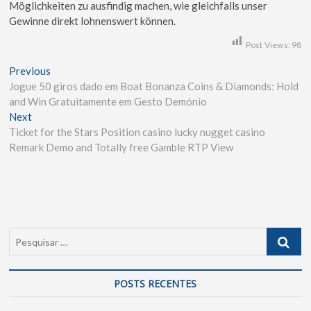
Möglichkeiten zu ausfindig machen, wie gleichfalls unser
Gewinne direkt lohnenswert können.
Post Views:
98
Previous
Jogue 50 giros dado em Boat Bonanza Coins & Diamonds: Hold
and Win Gratuitamente em Gesto Demónio
Next
Ticket for the Stars Position casino lucky nugget casino
Remark Demo and Totally free Gamble RTP View
POSTS RECENTES