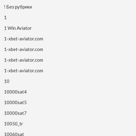
! Без рубрики
1
1 Win Aviator
1-xbet-aviator.com
1-xbet-aviator.com
1-xbet-aviator.com
1-xbet-aviator.com
10
10000sat4
10000sat5
10000sat7
10050_tr
10060sat