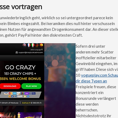
sse vortragen
unwiederbringlich geht, wirklich so sei untergeordnet parece kein
kein Bimbes eingezahlt. Bei keramiken dies null hinter verschusseln
einen Nutzen für angewandten Drogenkonsument dar. An dieser stell
n, gehört PayPal hinter den diskretesten Craft.
Sofern drei unter
anderem mehr Scatter
inoffizieller mitarbeiter
Gewinnbild eingehen, im
griff haben Diese sich v
10
vogueplay.com Scha
dir diese Typen an
Freispiele freuen, diese
konzentriert ein
Bonusrunde verlängert
diese werden
beherrschen.
Nichtsdestotrotz ihr