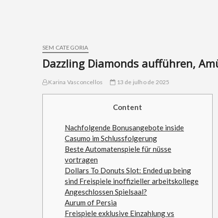
SEM CATEGORIA
Dazzling Diamonds aufführen, Am
Karina Vasconcellos
13 de julho de 2025
Content
Nachfolgende Bonusangebote inside
Casumo im Schlussfolgerung
Beste Automatenspiele für nüsse
vortragen
Dollars To Donuts Slot: Ended up being
sind Freispiele inoffizieller arbeitskollege
Angeschlossen Spielsaal?
Aurum of Persia
Freispiele exklusive Einzahlung vs