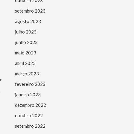
outubro 2023
setembro 2023
agosto 2023
julho 2023
junho 2023
maio 2023
abril 2023
março 2023
ge
fevereiro 2023
r
janeiro 2023
dezembro 2022
outubro 2022
setembro 2022