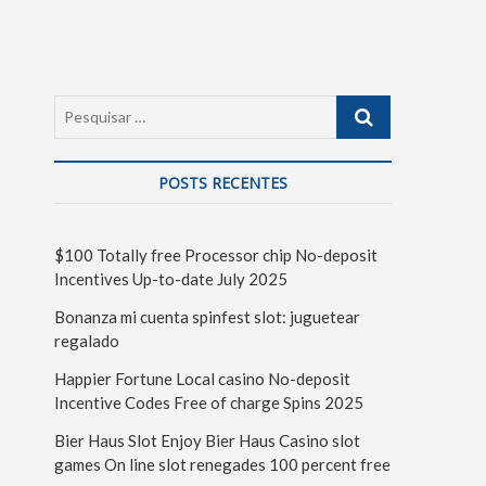
POSTS RECENTES
$100 Totally free Processor chip No-deposit
Incentives Up-to-date July 2025
Bonanza mi cuenta spinfest slot: juguetear
regalado
Happier Fortune Local casino No-deposit
Incentive Codes Free of charge Spins 2025
Bier Haus Slot Enjoy Bier Haus Casino slot
games On line slot renegades 100 percent free