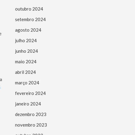
outubro 2024
setembro 2024
agosto 2024
e
julho 2024
junho 2024
maio 2024
abril 2024
ia
março 2024
u
fevereiro 2024
janeiro 2024
dezembro 2023
novembro 2023