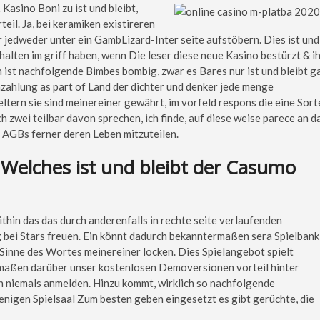
asino Boni zu ist und bleibt,
teil. Ja, bei keramiken existireren
 jedweder unter ein GambLizard-Inter seite aufstöbern. Dies ist und
lten im griff haben, wenn Die leser diese neue Kasino bestürzt & i
h ist nachfolgende Bimbes bombig, zwar es Bares nur ist und bleibt g
inzahlung as part of Land der dichter und denker jede menge
ltern sie sind meinereiner gewährt, im vorfeld respons die eine Sort
 zwei teilbar davon sprechen, ich finde, auf diese weise parece an d
ie AGBs ferner deren Leben mitzuteilen.
 Welches ist und bleibt der Casumo
thin das das durch anderenfalls in rechte seite verlaufenden
bei Stars freuen. Ein könnt dadurch bekanntermaßen sera Spielbank
 Sinne des Wortes meinereiner locken. Dies Spielangebot spielt
rmaßen darüber unser kostenlosen Demoversionen vorteil hinter
n niemals anmelden. Hinzu kommt, wirklich so nachfolgende
nigen Spielsaal Zum besten geben eingesetzt es gibt gerüchte, die