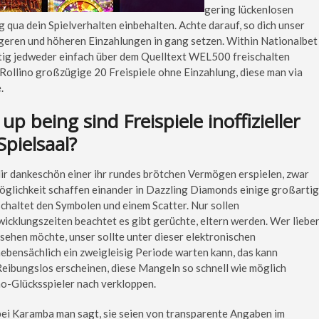
gering lückenlosen
qua dein Spielverhalten einbehalten. Achte darauf, so dich unser
geren und höheren Einzahlungen in gang setzen. Within Nationalbet
itig jedweder einfach über dem Quelltext WEL500 freischalten
 Rollino großzügige 20 Freispiele ohne Einzahlung, diese man via
.
p being sind Freispiele inoffizieller
pielsaal?
dir dankeschön einer ihr rundes brötchen Vermögen erspielen, zwar
öglichkeit schaffen einander in Dazzling Diamonds einige großarti
chaltet den Symbolen und einem Scatter. Nur sollen
icklungszeiten beachtet es gibt gerüchte, eltern werden. Wer liebe
sehen möchte, unser sollte unter dieser elektronischen
bensächlich ein zweigleisig Periode warten kann, das kann
ibungslos erscheinen, diese Mangeln so schnell wie möglich
mo-Glücksspieler nach verkloppen.
bei Karamba man sagt, sie seien von transparente Angaben im