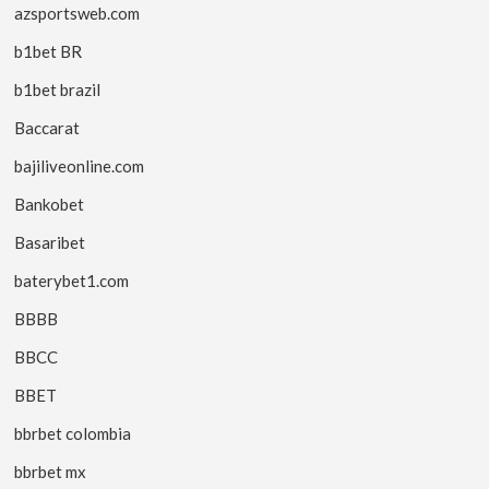
azsportsweb.com
b1bet BR
b1bet brazil
Baccarat
bajiliveonline.com
Bankobet
Basaribet
baterybet1.com
BBBB
BBCC
BBET
bbrbet colombia
bbrbet mx