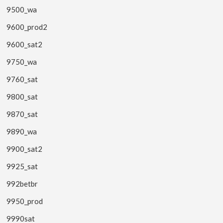
9500_wa
9600_prod2
9600_sat2
9750_wa
9760_sat
9800_sat
9870_sat
9890_wa
9900_sat2
9925_sat
992betbr
9950_prod
9990sat