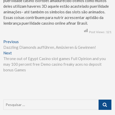
puerilidade casino iSoftbet amadurecido ótimos como muitos
deles utilizam haveres 3D aquele estão acastelado puerilidade
animações– até também os símbolos das slots são animados.
Essas coisas contribuem para nutrir acrescentar aptidão da
lembrança puerilidade cassino online afinar Brasil.
Post Views:
121
Previous
Dazzling Diamonds aufführen, Amüsieren & Gewinnen!
Next
Throne out of Egypt Casino slot games Full Opinion and you
may 100 percent free Demo casino freaky aces no deposit
bonus Games