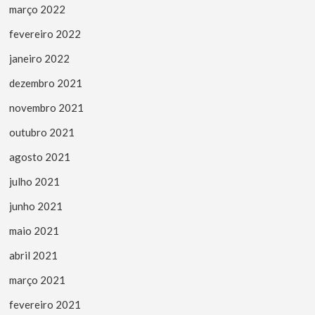
março 2022
fevereiro 2022
janeiro 2022
dezembro 2021
novembro 2021
outubro 2021
agosto 2021
julho 2021
junho 2021
maio 2021
abril 2021
março 2021
fevereiro 2021