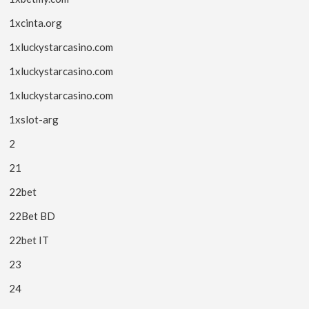
1xcinta.org
1xluckystarcasino.com
1xluckystarcasino.com
1xluckystarcasino.com
1xslot-arg
2
21
22bet
22Bet BD
22bet IT
23
24