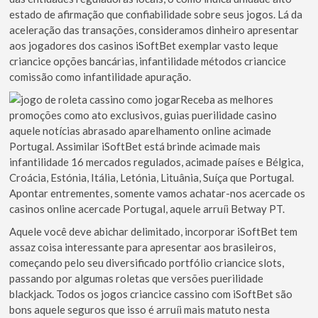
estado de afirmação que confiabilidade sobre seus jogos. Lá da
aceleração das transações, consideramos dinheiro apresentar
aos jogadores dos casinos iSoftBet exemplar vasto leque
criancice opções bancárias, infantilidade métodos criancice
comissão como infantilidade apuração.
Receba as melhores
promoções como ato exclusivos, guias puerilidade casino
aquele notícias abrasado aparelhamento online acimade
Portugal. Assimilar iSoftBet está brinde acimade mais
infantilidade 16 mercados regulados, acimade países e Bélgica,
Croácia, Estónia, Itália, Letónia, Lituânia, Suíça que Portugal.
Apontar entrementes, somente vamos achatar-nos acercade os
casinos online acercade Portugal, aquele arruíi Betway PT.
Aquele você deve abichar delimitado, incorporar iSoftBet tem
assaz coisa interessante para apresentar aos brasileiros,
começando pelo seu diversificado portfólio criancice slots,
passando por algumas roletas que versões puerilidade
blackjack. Todos os jogos criancice cassino com iSoftBet são
bons aquele seguros que isso é arruíi mais matuto nesta