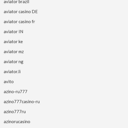
aviator brazil
aviator casino DE
aviator casino fr
aviator IN
aviator ke
aviator mz
aviator ng
aviator.li
avito
azino-ru777
azino777casino-ru
azino777ru
azinorucasino