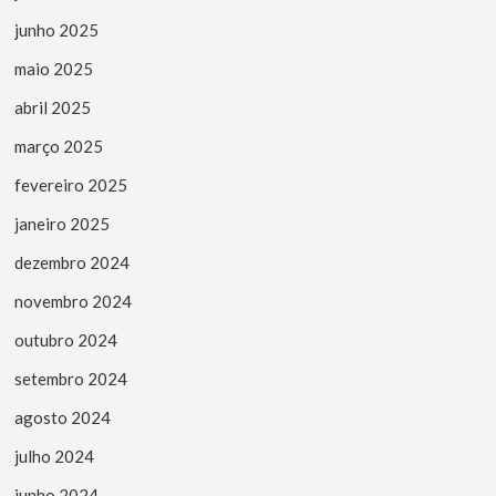
junho 2025
maio 2025
abril 2025
março 2025
fevereiro 2025
janeiro 2025
dezembro 2024
novembro 2024
outubro 2024
setembro 2024
agosto 2024
julho 2024
junho 2024