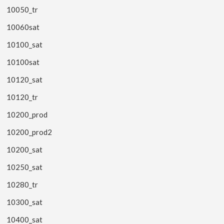
10050_tr
10060sat
10100_sat
10100sat
10120_sat
10120_tr
10200_prod
10200_prod2
10200_sat
10250_sat
10280_tr
10300_sat
10400_sat