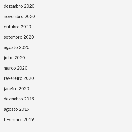
dezembro 2020
novembro 2020
outubro 2020
setembro 2020
agosto 2020
julho 2020
março 2020
fevereiro 2020
janeiro 2020
dezembro 2019
agosto 2019
fevereiro 2019