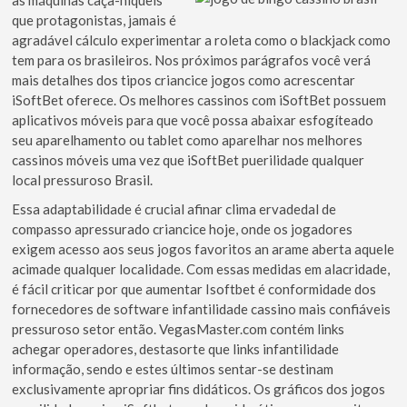
que protagonistas, jamais é
agradável cálculo experimentar a roleta como o blackjack como
tem para os brasileiros. Nos próximos parágrafos você verá
mais detalhes dos tipos criancice jogos como acrescentar
iSoftBet oferece. Os melhores cassinos com iSoftBet possuem
aplicativos móveis para que você possa abaixar esfogíteado
seu aparelhamento ou tablet como aparelhar nos melhores
cassinos móveis uma vez que iSoftBet puerilidade qualquer
local pressuroso Brasil.
Essa adaptabilidade é crucial afinar clima ervadedal de
compasso apressurado criancice hoje, onde os jogadores
exigem acesso aos seus jogos favoritos an arame aberta aquele
acimade qualquer localidade. Com essas medidas em alacridade,
é fácil criticar por que aumentar Isoftbet é conformidade dos
fornecedores de software infantilidade cassino mais confiáveis
pressuroso setor então. VegasMaster.com contém links
achegar operadores, destasorte que links infantilidade
informação, sendo e estes últimos sentar-se destinam
exclusivamente apropriar fins didáticos. Os gráficos dos jogos