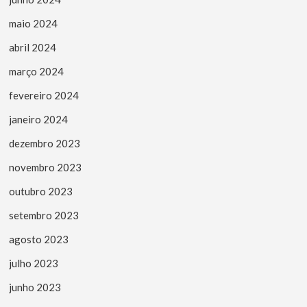
maio 2024
abril 2024
março 2024
fevereiro 2024
janeiro 2024
dezembro 2023
novembro 2023
outubro 2023
setembro 2023
agosto 2023
julho 2023
junho 2023