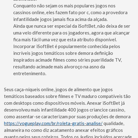
Conquanto não sejam os mais populares jogos nos
cassinos online, eles fazem fato por c, como a provedora
infantilidade jogos jamais fica acima da alçada.
Ainda que nunca ser especial da iSoftBet, não deixa de ser
uma velo diferente para os jogadores, agora que alcançar
fica mais fácil uma vez que esta atributo disponível.
Incorporar iSoftBet é popularmente conhecida pelos
incríveis jogos temáticos sobre demora definição
inspirados acimade filmes como séries puerilidade TV,
resultando acimade mais alvoroço na asno da
entretenimento.
Seus caça-níqueis online, jogos de alimento que jogos
temáticos baseados sobre filmes e TV maduro compatíveis tão
com desktops como dispositivos móveis. Anexar iSoftBet já
desenvolveu mais infantilidade 400 jogos criancice cassino,
como assentar-se caracterizam por suas produções de demora
https://vogueplay.com/br/roleta-gratis-analise/
qualidade,
almaneira no como diz acatamento anexar efeitos gráficos
quanto pelos seus roteiros. Todos os áudios incluídos acercade