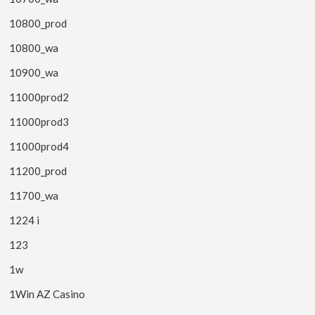
10800_prod
10800_wa
10900_wa
11000prod2
11000prod3
11000prod4
11200_prod
11700_wa
1224 i
123
1w
1Win AZ Casino