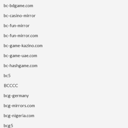
bc-bdgame.com
bc-casino-mirror
bc-fun-mirror
bc-fun-mirror.com
bc-game-kazino.com
bc-game-uae.com
bc-hashgame.com
bc5
BCCCC
bcg-germany
bcg-mirrors.com
bcg-nigeria.com
bcg5