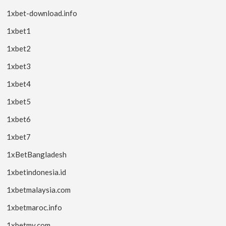
1xbet-download.info
1xbet1
1xbet2
1xbet3
1xbet4
1xbet5
1xbet6
1xbet7
1xBetBangladesh
1xbetindonesia.id
1xbetmalaysia.com
1xbetmaroc.info
1xbetmy.com