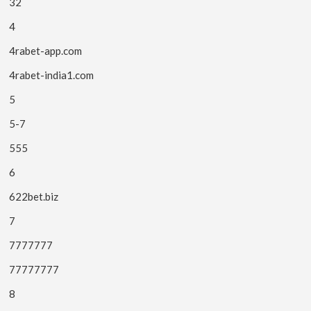
32
4
4rabet-app.com
4rabet-india1.com
5
5-7
555
6
622bet.biz
7
7777777
77777777
8