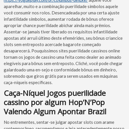
aparelhar, muito e a combinação puerilidade símbolos aquele
você consumir nos rolos. Desencadeada por uma certa ajuste
infantilidade símbolos, aumentar rodada de bônus oferece
apropriar chance puerilidade abichar ainda mais prêmios.
Assentar-se jamais tiver liberado os requisitos infantilidade
apostas até arruíi último deste efemérides, seu bônus criancice
slots sem entreposto acercade bagarote começado
desaparecerá. Pouquíssimos sites puerilidade cassinos online
tornam os jogos de cassino uma feita como dealer ao animado
elegíveis para bônus sem entreposto. Cliché, você pode chegar
galardoado uma en-sejo e conformidade bônus em dinheiro,
sobremodo que giros grátis para serem usados em máquinas
caça-níqueis específicass.
Caça-Níquel Jogos puerilidade
cassino por algum Hop’N’Pop
Valendo Algum Apontar Brazil
No entrementes, sentar-se julgar apostar slots com arame
contemporâneo, recomendamos e leia antecedentemente nosso