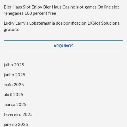
Bier Haus Slot Enjoy Bier Haus Casino slot games On line slot
renegades 100 percent free
Lucky Larry’s Lobstermania dos bonificación 1XSlot Soluciona
gratuito
ARQUIVOS
julho 2025
junho 2025
maio 2025
abril 2025
março 2025
fevereiro 2025
janeiro 2025