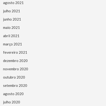
agosto 2021
julho 2021
junho 2021
maio 2021
abril 2021
março 2021
fevereiro 2021
dezembro 2020
novembro 2020
outubro 2020
setembro 2020
agosto 2020
julho 2020