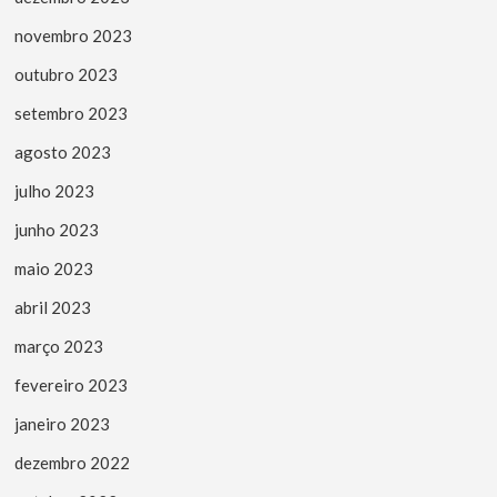
novembro 2023
outubro 2023
setembro 2023
agosto 2023
julho 2023
junho 2023
maio 2023
abril 2023
março 2023
fevereiro 2023
janeiro 2023
dezembro 2022