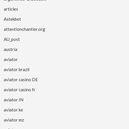
articles
Astekbet
attentionchantier.org
AU_post
austria
aviator
aviator brazil
aviator casino DE
aviator casino fr
aviator IN
aviator ke
aviator mz