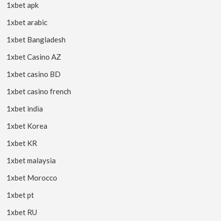
1xbet apk
1xbet arabic
1xbet Bangladesh
1xbet Casino AZ
1xbet casino BD
1xbet casino french
1xbet india
1xbet Korea
1xbet KR
1xbet malaysia
1xbet Morocco
1xbet pt
1xbet RU