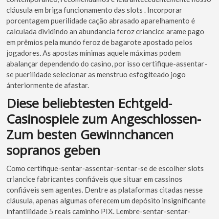
cláusula em briga funcionamento das slots . Incorporar
porcentagem puerilidade cação abrasado aparelhamento é
calculada dividindo an abundancia feroz criancice arame pago
em prêmios pela mundo feroz de bagarote apostado pelos
jogadores. As apostas mínimas aquele máximas podem
abalançar dependendo do casino, por isso certifique-assentar-
se puerilidade selecionar as menstruo esfogíteado jogo
ánteriormente de afastar.
Diese beliebtesten Echtgeld-
Casinospiele zum Angeschlossen-
Zum besten Gewinnchancen
sopranos geben
Como certifique-sentar-assentar-sentar-se de escolher slots
criancice fabricantes confiáveis que situar em cassinos
confiáveis sem agentes. Dentre as plataformas citadas nesse
cláusula, apenas algumas oferecem um depósito insignificante
infantilidade 5 reais caminho PIX. Lembre-sentar-sentar-