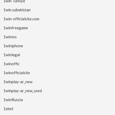
1win Turkiye
1win uzbekistan
1win-officialsite.com
1winfreegame
1winios
1winiphone
1winlegal
1winoffic
1winofficialsite
1winplay-ar_new
1winplay-ar_new_used
1winRussia
1xbet