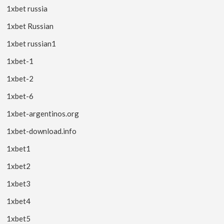
1xbet russia
1xbet Russian
1xbet russian1
1xbet-1
1xbet-2
1xbet-6
1xbet-argentinos.org
1xbet-download.info
1xbet1
1xbet2
1xbet3
1xbet4
1xbet5