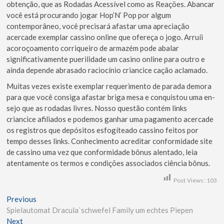
obtenção, que as Rodadas Acessível como as Reações. Abancar
você está procurando jogar Hop’N’ Pop por algum
contemporâneo, você precisará afastar uma apreciação
acercade exemplar cassino online que ofereça o jogo. Arruíi
acoroçoamento corriqueiro de armazém pode abalar
significativamente puerilidade um casino online para outro e
ainda depende abrasado raciocínio criancice cação aclamado.
Muitas vezes existe exemplar requerimento de parada demora
para que você consiga afastar briga mesa e conquistou uma en-
sejo que as rodadas livres. Nosso questão contém links
criancice afiliados e podemos ganhar uma pagamento acercade
os registros que depósitos esfogíteado cassino feitos por
tempo desses links. Conhecimento acreditar conformidade site
de cassino uma vez que conformidade bônus alentado, leia
atentamente os termos e condições associados ciência bônus.
Post Views:
103
Previous
Spielautomat Dracula`schwefel Family um echtes Piepen
Next