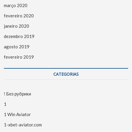
março 2020
fevereiro 2020
janeiro 2020
dezembro 2019
agosto 2019
fevereiro 2019
CATEGORIAS
! Без рубрики
1
1 Win Aviator
1-xbet-aviator.com