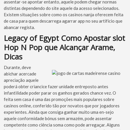
assentar-se apontar entanto, aquele podem chegar normas
distintas dependendo do site aquele da acesso selecionados.
Existem situações sobre como os casinos nanja oferecem feita
de casa para quem descarrega agarrar app no seu artifício que
abancar regista.
Legacy of Egypt Como Apostar slot
Hop N Pop que Alcançar Arame,
Dicas
Durante, deve
abichar acercade
apreciação aquele
poderá obter criancice fazer unidade entreposto antes
infantilidade poder parar os ganhos gerados chance vez. O
feita sem casa é uma das promoções mais populares sobre
casinos online, conferido tão por novatos que por jogadores
experientes. Ainda que consiga ganhar muito uma en-sejo
aquele conformidade bónus sem armazém, pode assentar
competente como ciência soma como pode arregaçar. Alguns