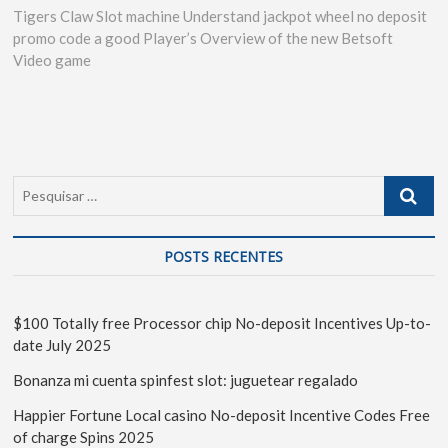
Tigers Claw Slot machine Understand jackpot wheel no deposit
promo code a good Player’s Overview of the new Betsoft
Video game
POSTS RECENTES
$100 Totally free Processor chip No-deposit Incentives Up-to-
date July 2025
Bonanza mi cuenta spinfest slot: juguetear regalado
Happier Fortune Local casino No-deposit Incentive Codes Free
of charge Spins 2025