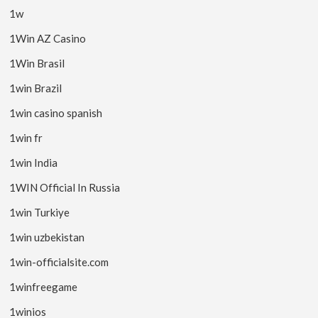
1w
1Win AZ Casino
1Win Brasil
1win Brazil
1win casino spanish
1win fr
1win India
1WIN Official In Russia
1win Turkiye
1win uzbekistan
1win-officialsite.com
1winfreegame
1winios