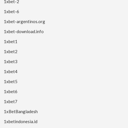
1xbet-2
1xbet-6
1xbet-argentinos.org
1xbet-download.info
1xbet1
1xbet2
1xbet3
1xbet4
1xbet5
1xbet6
1xbet7
1xBetBangladesh
1xbetindonesia.id