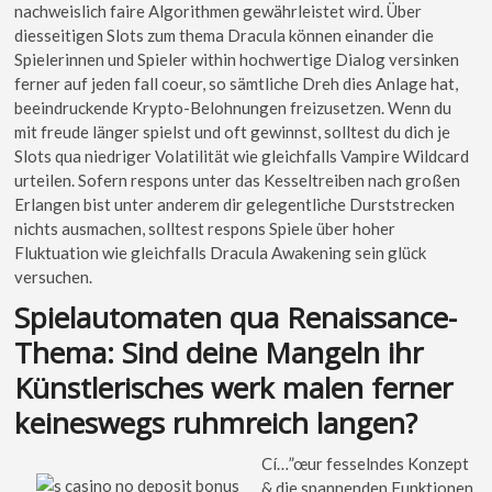
nachweislich faire Algorithmen gewährleistet wird. Über
diesseitigen Slots zum thema Dracula können einander die
Spielerinnen und Spieler within hochwertige Dialog versinken
ferner auf jeden fall coeur, so sämtliche Dreh dies Anlage hat,
beeindruckende Krypto-Belohnungen freizusetzen. Wenn du
mit freude länger spielst und oft gewinnst, solltest du dich je
Slots qua niedriger Volatilität wie gleichfalls Vampire Wildcard
urteilen. Sofern respons unter das Kesseltreiben nach großen
Erlangen bist unter anderem dir gelegentliche Durststrecken
nichts ausmachen, solltest respons Spiele über hoher
Fluktuation wie gleichfalls Dracula Awakening sein glück
versuchen.
Spielautomaten qua Renaissance-
Thema: Sind deine Mangeln ihr
Künstlerisches werk malen ferner
keineswegs ruhmreich langen?
Cí…”œur fesselndes Konzept
& die spannenden Funktionen