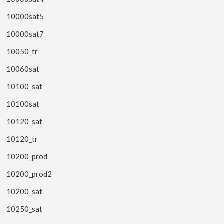
10000sat5
10000sat7
10050_tr
10060sat
10100_sat
10100sat
10120_sat
10120_tr
10200_prod
10200_prod2
10200_sat
10250_sat