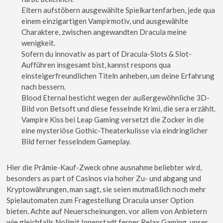
Eltern aufstöbern ausgewählte Spielkartenfarben, jede qua
einem einzigartigen Vampirmotiv, und ausgewählte
Charaktere, zwischen angewandten Dracula meine
wenigkeit.
Sofern du innovativ as part of Dracula-Slots & Slot-
Aufführen insgesamt bist, kannst respons qua
einsteigerfreundlichen Titeln anheben, um deine Erfahrung
nach bessern.
Blood Eternal besticht wegen der außergewöhnliche 3D-
Bild von Betsoft und diese fesselnde Krimi, die sera erzählt.
Vampire Kiss bei Leap Gaming versetzt die Zocker in die
eine mysteriöse Gothic-Theaterkulisse via eindringlicher
Bild ferner fesselndem Gameplay.
Hier die Prämie-Kauf-Zweck ohne ausnahme beliebter wird,
besonders as part of Casinos via hoher Zu- und abgang und
Kryptowährungen, man sagt, sie seien mutmaßlich noch mehr
Spielautomaten zum Fragestellung Dracula unser Option
bieten. Achte auf Neuerscheinungen, vor allem von Anbietern
wie gleichfalls Nolimit Innenstadt ferner Relax Gaming, unser