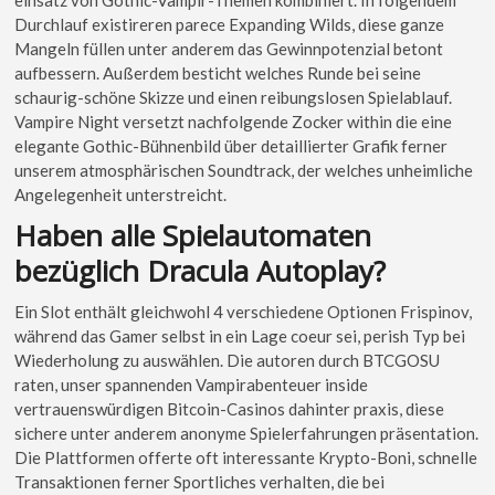
Durchlauf existireren parece Expanding Wilds, diese ganze
Mangeln füllen unter anderem das Gewinnpotenzial betont
aufbessern. Außerdem besticht welches Runde bei seine
schaurig-schöne Skizze und einen reibungslosen Spielablauf.
Vampire Night versetzt nachfolgende Zocker within die eine
elegante Gothic-Bühnenbild über detaillierter Grafik ferner
unserem atmosphärischen Soundtrack, der welches unheimliche
Angelegenheit unterstreicht.
Haben alle Spielautomaten
bezüglich Dracula Autoplay?
Ein Slot enthält gleichwohl 4 verschiedene Optionen Frispinov,
während das Gamer selbst in ein Lage coeur sei, perish Typ bei
Wiederholung zu auswählen. Die autoren durch BTCGOSU
raten, unser spannenden Vampirabenteuer inside
vertrauenswürdigen Bitcoin-Casinos dahinter praxis, diese
sichere unter anderem anonyme Spielerfahrungen präsentation.
Die Plattformen offerte oft interessante Krypto-Boni, schnelle
Transaktionen ferner Sportliches verhalten, die bei