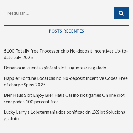
POSTS RECENTES
$100 Totally free Processor chip No-deposit Incentives Up-to-
date July 2025
Bonanza mi cuenta spinfest slot: juguetear regalado
Happier Fortune Local casino No-deposit Incentive Codes Free
of charge Spins 2025
Bier Haus Slot Enjoy Bier Haus Casino slot games On line slot
renegades 100 percent free
Lucky Larry’s Lobstermania dos bonificación 1XSlot Soluciona
gratuito