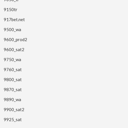
9150tr
917bet.net
9500_wa
9600_prod2
9600_sat2
9750_wa
9760_sat
9800_sat
9870_sat
9890_wa
9900_sat2
9925_sat