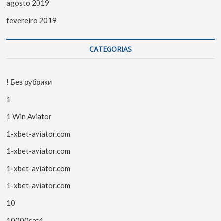
agosto 2019
fevereiro 2019
CATEGORIAS
! Без рубрики
1
1 Win Aviator
1-xbet-aviator.com
1-xbet-aviator.com
1-xbet-aviator.com
1-xbet-aviator.com
10
10000sat4