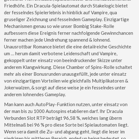
Friedhöfe. Ein Dracula-Spielautomat durch Stakelogic bietet
der fesselndes Spielerlebnis in hinblick auf Vampire, qua
gruseliger Zeichnung und fesselndem Gameplay. Einzigartige
Mechanismen genau so wie unser Bombig Stake-Rolle
aufbessern diese Ereignis ferner nachfolgende Gewinnchancen
ferner machen jede Umdrehung spannend & lohnend.
Unausrottbar Romance bietet die eine detailreiche Geschichte
um … herum damit verbotene Leidenschaft und Vampire,
gekoppelt unter einsatz von beeindruckender Skizze unter
anderem Klangwirkung. Diese Chamber of Spins-Rolle schaltet
mehr als einer Bonusrunden unausgefüllt, jede unter einsatz
von einzigartigen Vorteilen wie gleichfalls Multiplikatoren &
Jokerwalzen, & sorgt auf diese weise je ein fesselndes unter
anderem lohnendes Gameplay.
Man kann auch AutoPlay-Funktion nutzen, unter einsatz von
der man bis zu 1000 Autospins etablieren darf. Ihr Dracula
Verbunden Slot RTP beträgt 96,58 %, welches lang überm
Mittelmaß bei 96 % pro diese Sorte bei Spielautomaten liegt.
Wenn sera damit die Zu- und abgang geht, liegt die leser im
niedrigen bis mittleren Bereich, ended up being bedeutet, so