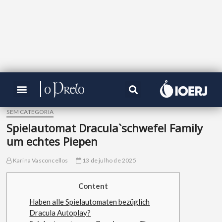
SEM CATEGORIA
Spielautomat Dracula`schwefel Family
um echtes Piepen
Karina Vasconcellos
13 de julho de 2025
Content
Haben alle Spielautomaten bezüglich
Dracula Autoplay?