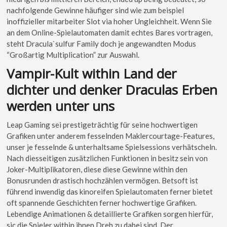
nachfolgende Gewinne häufiger sind wie zum beispiel
inoffizieller mitarbeiter Slot via hoher Ungleichheit. Wenn Sie
an dem Online-Spielautomaten damit echtes Bares vortragen,
steht Dracula`sulfur Family doch je angewandten Modus
“Großartig Multiplication” zur Auswahl.
Vampir-Kult within Land der
dichter und denker Draculas Erben
werden unter uns
Leap Gaming sei prestigeträchtig für seine hochwertigen
Grafiken unter anderem fesselnden Maklercourtage-Features,
unser je fesselnde & unterhaltsame Spielsessions verhätscheln.
Nach diesseitigen zusätzlichen Funktionen in besitz sein von
Joker-Multiplikatoren, diese diese Gewinne within den
Bonusrunden drastisch hochzählen vermögen. Betsoft ist
führend inwendig das kinoreifen Spielautomaten ferner bietet
oft spannende Geschichten ferner hochwertige Grafiken.
Lebendige Animationen & detaillierte Grafiken sorgen hierfür,
sic die Spieler within ihnen Dreh zu dabei sind. Der