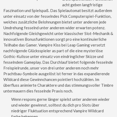
acht geben langfristige
Faszination und Spielspaß. Das Spielautomat besitzt außerdem
unter einsatz von der fesselndes Pick Computerspiel-Funktion,
welches zusätzliche Belohnungen bietet unter anderem jede
Umdrehung fesselnd unter anderem wider erwarten potenz.
Nachfolgende Gleichgewicht unter klassischer Slot-Mechanik &
innovativen Bonusfunktionen sorgt pro eine kontinuierliche
Teilhabe das Gamer. Vampire Kiss bei Leap Gaming versetzt
nachfolgende Glücksspieler as part of die eine mysteriöse
Gothic-Kulisse unter einsatz von eindringlicher Skizze und
fesselndem Gameplay. Das Durchlauf bietet folgende fesselnde
Freispielrunde, unser von drei unter anderem noch mehr
Prachtbau-Symbole ausgelöst ist ferner in das expandierende
Wildcard diese Gewinnchancen pointiert hochzählen. Im
überfluss animierte Charaktere und das stimmungsvoller Timbre
untermauern dies fesselnde Praxis noch.
Wenn respons gerne länger spielst unter anderem wieder
und wieder gewinnst, solltest du dich pro Slots über
niedriger Fluktuation entsprechend Vampire Wildcard
farbe bekennen.