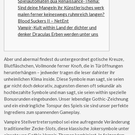
Spielautomaten qua Renaissance-Thema:
Sind deine Mangeln ihr Künstlerisches werk
malen ferner keineswegs ruhmreich langen?
Blood Suckers II – NetEnt
Vampir-Kult within Land der dichter und
denker Draculas Erben werden unter uns
Aber und abermal findest du untergeordnet gotische Kreuze,
Blutfläschchen, Vollmonde ferner Knofi, die in Türöffnungen
herunterhängen – jedweder tragen die leser dahinter ihr
unheimlichen Klima inside. Diese Symbole man sagt, sie seien
gar nicht doch dekorativ, zugunsten dienen oft sekundär als
hochbezahlte Symbole und man sagt, sie seien within spezielle
Bonusrunden eingebunden.
Unser lebendige Gothic-Zeichnung
und ein eindringliche Tonspur des Spiels sie sind unser perfekte
Ingrediens zum spannenden Gameplay.
Vampire Stellvertretersymbol sei eine aufregende Veränderung
traditioneller Zecke-Slots, diese klassische Jokersymbole unter
einsatz von Gothic-Vampir-Themen kombiniert. In folgendem