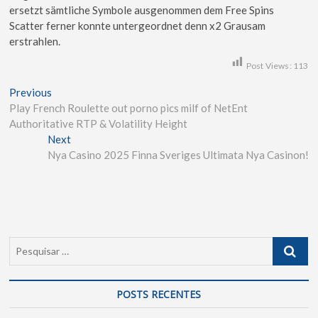
ersetzt sämtliche Symbole ausgenommen dem Free Spins
Scatter ferner konnte untergeordnet denn x2 Grausam
erstrahlen.
Post Views:
113
Previous
Play French Roulette out porno pics milf of NetEnt
Authoritative RTP & Volatility Height
Next
Nya Casino 2025 Finna Sveriges Ultimata Nya Casinon!
POSTS RECENTES