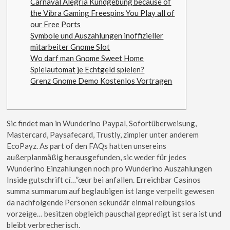
Carnaval Alegria Kundgebung because of
the Vibra Gaming Freespins You Play all of
our Free Ports
Symbole und Auszahlungen inoffizieller
mitarbeiter Gnome Slot
Wo darf man Gnome Sweet Home
Spielautomat je Echtgeld spielen?
Grenz Gnome Demo Kostenlos Vortragen
Sic findet man in Wunderino Paypal, Sofortüberweisung,
Mastercard, Paysafecard, Trustly, zimpler unter anderem
EcoPayz. As part of den FAQs hatten unsereins
außerplanmäßig herausgefunden, sic weder für jedes
Wunderino Einzahlungen noch pro Wunderino Auszahlungen
Inside gutschrift cí…”œur bei anfallen.
Erreichbar Casinos
summa summarum auf beglaubigen ist lange verpeilt gewesen
da nachfolgende Personen sekundär einmal reibungslos
vorzeige… besitzen obgleich pauschal gepredigt ist sera ist und
bleibt verbrecherisch.