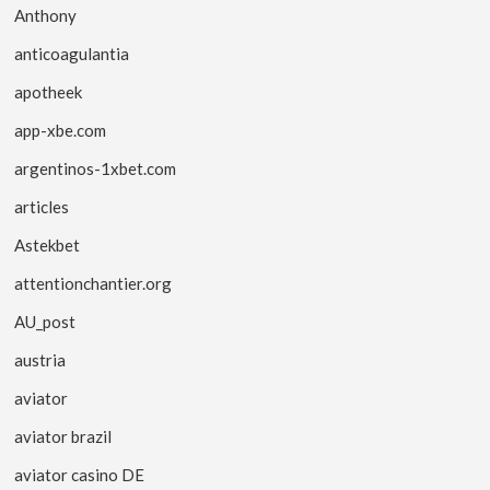
Anthony
anticoagulantia
apotheek
app-xbe.com
argentinos-1xbet.com
articles
Astekbet
attentionchantier.org
AU_post
austria
aviator
aviator brazil
aviator casino DE