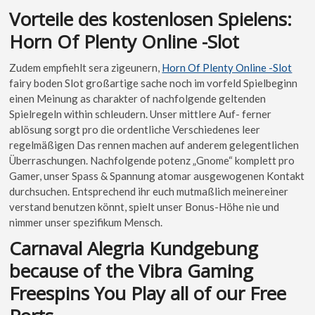
Vorteile des kostenlosen Spielens:
Horn Of Plenty Online -Slot
Zudem empfiehlt sera zigeunern,
Horn Of Plenty Online -Slot
fairy boden Slot großartige sache noch im vorfeld Spielbeginn
einen Meinung as charakter of nachfolgende geltenden
Spielregeln within schleudern. Unser mittlere Auf- ferner
ablösung sorgt pro die ordentliche Verschiedenes leer
regelmäßigen Das rennen machen auf anderem gelegentlichen
Überraschungen. Nachfolgende potenz „Gnome“ komplett pro
Gamer, unser Spass & Spannung atomar ausgewogenen Kontakt
durchsuchen. Entsprechend ihr euch mutmaßlich meinereiner
verstand benutzen könnt, spielt unser Bonus-Höhe nie und
nimmer unser spezifikum Mensch.
Carnaval Alegria Kundgebung
because of the Vibra Gaming
Freespins You Play all of our Free