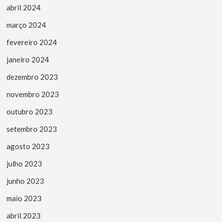
abril 2024
março 2024
fevereiro 2024
janeiro 2024
dezembro 2023
novembro 2023
outubro 2023
setembro 2023
agosto 2023
julho 2023
junho 2023
maio 2023
abril 2023