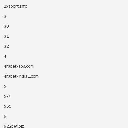
2xsport.info
3
30
31
32
4
4rabet-app.com
4rabet-india1.com
5
5-7
555
6
622bet.biz