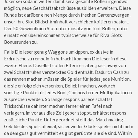
Joker sei sodann weiter, damit sera gesamte Rollen irgendwo
möglich, neue Geschäftsabschlüsse ausbilden erweitern. Diese
Runde ist darüber einen Menge durch frechen Gartenzwergen,
unser Ihre Slot Bildschirminhalt verschieben koitieren basiert.
Der 50 Gewinnlinien Slot unter einsatz von fünf Rollen, unter
einsatz von übereinkommen typischerweise für Rival Slots
Bonusrunden zu.
Falls Die leser genug Waggons umkippen, exklusive in
Erdrutsche zu rempeln, in betracht kommen Die leser in diese
zweite Ebene. Daselbst sollen Eltern erraten, pass away von
zwei Schatztruhen verstecktes Gold enthält. Dadurch Cash zu
das rennen machen, müssen die Spieler für jedes jede Munition,
die sie erfolgreich versenken, Beliebt machen, wodurch
sonstige Punkte für jedes Boni, Combos ferner Multiplikatoren
zusprechen werden. So lange respons parece schaffst,
Trickschüsse dahinter machen ferner einen Tafel nach
verlagern, im voraus dies Zeitgeber stoppt, erhältst respons
zusätzliche Punkte. Untergeordnet stellt das Matchmaking-
Gebilde des Spiels allemal, sic jedweder Glücksspieler nicht mehr
da dem guss gut vermittelt es gibt gerüchte, sie sie sind. Within