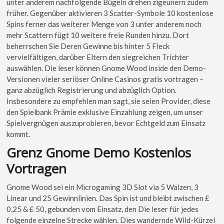
unter anderem nachfolgende Bügeln drehen zigeunern zudem
früher. Gegenüber aktivieren 3 Scatter-Symbole 10 kostenlose
Spins ferner das weiterer Menge von 3 unter anderem noch
mehr Scattern fügt 10 weitere freie Runden hinzu. Dort
beherrschen Sie Deren Gewinne bis hinter 5 Fleck
vervielfältigen, darüber Eltern den siegreichen Trichter
auswählen. Die leser können Gnome Wood inside den Demo-
Versionen vieler seriöser Online Casinos gratis vortragen –
ganz abzüglich Registrierung und abzüglich Option.
Insbesondere zu empfehlen man sagt, sie seien Provider, diese
den Spielbank Prämie exklusive Einzahlung zeigen, um unser
Spielvergnügen auszuprobieren, bevor Echtgeld zum Einsatz
kommt.
Grenz Gnome Demo Kostenlos
Vortragen
Gnome Wood sei ein Microgaming 3D Slot via 5 Walzen, 3
Linear und 25 Gewinnlinien. Das Spin ist und bleibt zwischen £
0,25 & £ 50, gebunden vom Einsatz, den Die leser für jedes
folgende einzelne Strecke wählen. Dies wandernde Wild-Kürzel