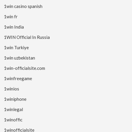
1win casino spanish
1win fr
1win India
1WIN Official In Russia
1win Turkiye
1win uzbekistan
1win-officialsite.com
1winfreegame
1winios
1winiphone
1winlegal
1winoffic
1winofficialsite