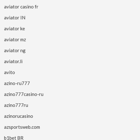
aviator casino fr
aviator IN
aviator ke
aviator mz
aviator ng
aviator.li
avito
azino-ru777
azino777casino-ru
azino777ru
azinorucasino
azsportsweb.com
b1bet BR