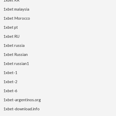
1xbet malaysia
1xbet Morocco
1xbet pt
1xbet RU
1xbet russia
1xbet Russian
1xbet russian1
1xbet-1
1xbet-2
1xbet-6
1xbet-argentinos.org
1xbet-download.info