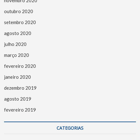
novembro 2020
outubro 2020
setembro 2020
agosto 2020
julho 2020
março 2020
fevereiro 2020
janeiro 2020
dezembro 2019
agosto 2019
fevereiro 2019
CATEGORIAS