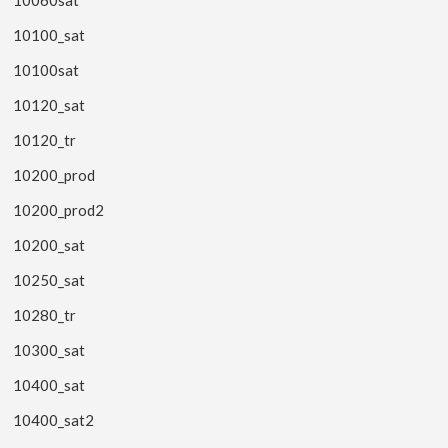
10100_sat
10100sat
10120_sat
10120_tr
10200_prod
10200_prod2
10200_sat
10250_sat
10280_tr
10300_sat
10400_sat
10400_sat2