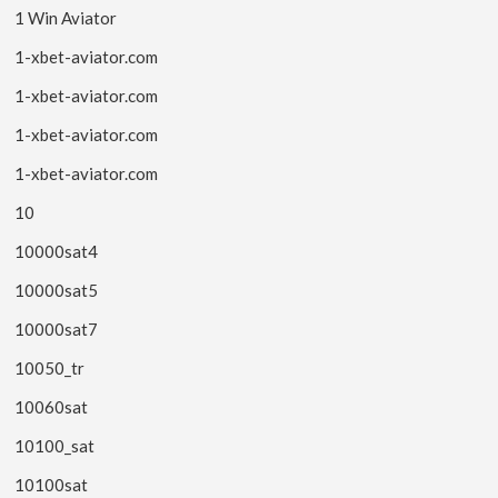
1 Win Aviator
1-xbet-aviator.com
1-xbet-aviator.com
1-xbet-aviator.com
1-xbet-aviator.com
10
10000sat4
10000sat5
10000sat7
10050_tr
10060sat
10100_sat
10100sat