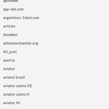
apotheek
app-xbe.com
argentinos-1xbet.com
articles
Astekbet
attentionchantier.org
AU_post
austria
aviator
aviator brazil
aviator casino DE
aviator casino fr
aviator IN