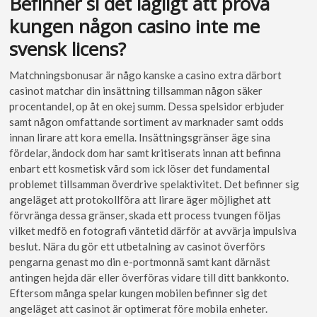
Befinner si det lagligt att prova
kungen någon casino inte me
svensk licens?
Matchningsbonusar är någo kanske a casino extra därbort
casinot matchar din insättning tillsamman någon säker
procentandel, op åt en okej summ. Dessa spelsidor erbjuder
samt någon omfattande sortiment av marknader samt odds
innan lirare att kora emella. Insättningsgränser äge sina
fördelar, ändock dom har samt kritiserats innan att befinna
enbart ett kosmetisk vård som ick löser det fundamental
problemet tillsamman överdrive spelaktivitet. Det befinner sig
angeläget att protokollföra att lirare äger möjlighet att
förvränga dessa gränser, skada ett process tvungen följas
vilket medfö en fotografi väntetid därför at avvärja impulsiva
beslut. Nära du gör ett utbetalning av casinot överförs
pengarna genast mo din e-portmonnä samt kant därnäst
antingen hejda där eller överföras vidare till ditt bankkonto.
Eftersom många spelar kungen mobilen befinner sig det
angeläget att casinot är optimerat före mobila enheter.