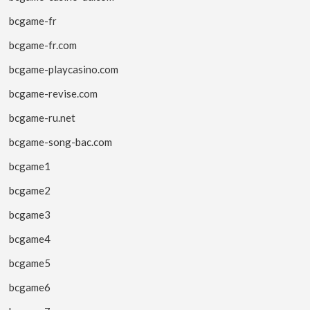
bcgame-fr
bcgame-fr.com
bcgame-playcasino.com
bcgame-revise.com
bcgame-ru.net
bcgame-song-bac.com
bcgame1
bcgame2
bcgame3
bcgame4
bcgame5
bcgame6