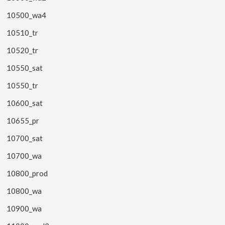
10500_wa4
10510_tr
10520_tr
10550_sat
10550_tr
10600_sat
10655_pr
10700_sat
10700_wa
10800_prod
10800_wa
10900_wa