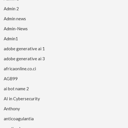
Admin 2
Admin news
Admin-News
Admin1
adobe generative ai 1
adobe generative ai 3
africaonline.co.ci
AGB99
ai bot name 2
AI in Cybersecurity
Anthony
anticoagulantia