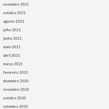
novembro 2021
outubro 2021
agosto 2021
julho 2021
junho 2021
maio 2021
abril 2021
março 2021
fevereiro 2021
dezembro 2020
novembro 2020
outubro 2020
setembro 2020