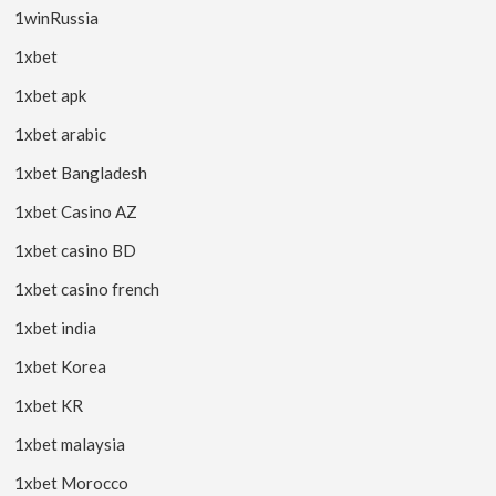
1winRussia
1xbet
1xbet apk
1xbet arabic
1xbet Bangladesh
1xbet Casino AZ
1xbet casino BD
1xbet casino french
1xbet india
1xbet Korea
1xbet KR
1xbet malaysia
1xbet Morocco