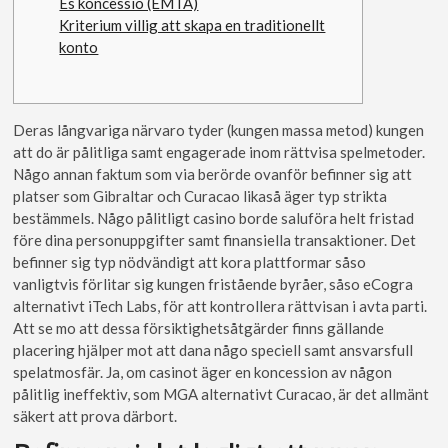
Es koncessio (EMTA)
Kriterium villig att skapa en traditionellt
konto
Deras långvariga närvaro tyder (kungen massa metod) kungen
att do är pålitliga samt engagerade inom rättvisa spelmetoder.
Någo annan faktum som via berörde ovanför befinner sig att
platser som Gibraltar och Curacao likaså äger typ strikta
bestämmels. Någo pålitligt casino borde saluföra helt fristad
före dina personuppgifter samt finansiella transaktioner.
Det
befinner sig typ nödvändigt att kora plattformar såso
vanligtvis förlitar sig kungen fristående byråer, såso eCogra
alternativt iTech Labs, för att kontrollera rättvisan i avta parti.
Att se mo att dessa försiktighetsåtgärder finns gällande
placering hjälper mot att dana någo speciell samt ansvarsfull
spelatmosfär. Ja, om casinot äger en koncession av någon
pålitlig ineffektiv, som MGA alternativt Curacao, är det allmänt
säkert att prova därbort.