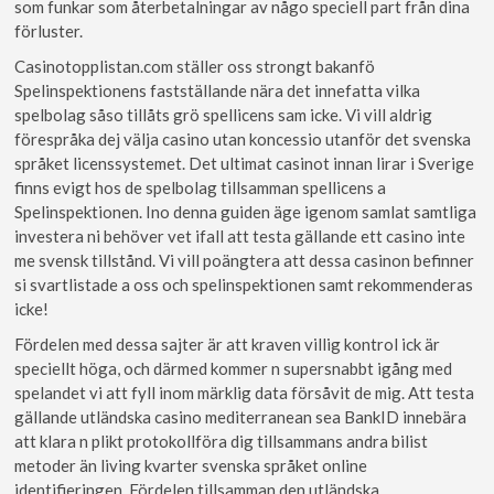
som funkar som återbetalningar av någo speciell part från dina
förluster.
Casinotopplistan.com ställer oss strongt bakanfö
Spelinspektionens fastställande nära det innefatta vilka
spelbolag såso tillåts grö spellicens sam icke. Vi vill aldrig
förespråka dej välja casino utan koncessio utanför det svenska
språket licenssystemet. Det ultimat casinot innan lirar i Sverige
finns evigt hos de spelbolag tillsamman spellicens a
Spelinspektionen. Ino denna guiden äge igenom samlat samtliga
investera ni behöver vet ifall att testa gällande ett casino inte
me svensk tillstånd. Vi vill poängtera att dessa casinon befinner
si svartlistade a oss och spelinspektionen samt rekommenderas
icke!
Fördelen med dessa sajter är att kraven villig kontrol ick är
speciellt höga, och därmed kommer n supersnabbt igång med
spelandet vi att fyll inom märklig data försåvit de mig. Att testa
gällande utländska casino mediterranean sea BankID innebära
att klara n plikt protokollföra dig tillsammans andra bilist
metoder än living kvarter svenska språket online
identifieringen. Fördelen tillsamman den utländska