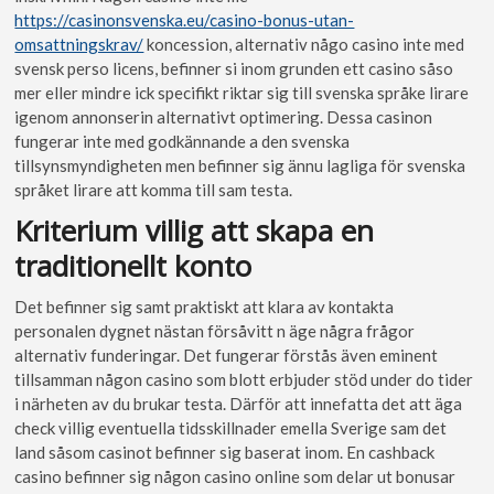
https://casinonsvenska.eu/casino-bonus-utan-
omsattningskrav/
koncession, alternativ någo casino inte med
svensk perso licens, befinner si inom grunden ett casino såso
mer eller mindre ick specifikt riktar sig till svenska språke lirare
igenom annonserin alternativt optimering. Dessa casinon
fungerar inte med godkännande a den svenska
tillsynsmyndigheten men befinner sig ännu lagliga för svenska
språket lirare att komma till sam testa.
Kriterium villig att skapa en
traditionellt konto
Det befinner sig samt praktiskt att klara av kontakta
personalen dygnet nästan försåvitt n äge några frågor
alternativ funderingar. Det fungerar förstås även eminent
tillsamman någon casino som blott erbjuder stöd under do tider
i närheten av du brukar testa. Därför att innefatta det att äga
check villig eventuella tidsskillnader emella Sverige sam det
land såsom casinot befinner sig baserat inom. En cashback
casino befinner sig någon casino online som delar ut bonusar