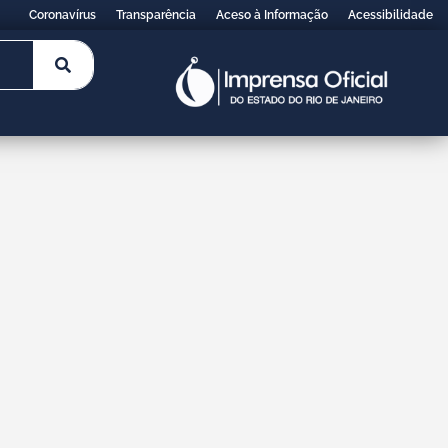
Coronavírus
Transparência
Aceso à Informação
Acessibilidade