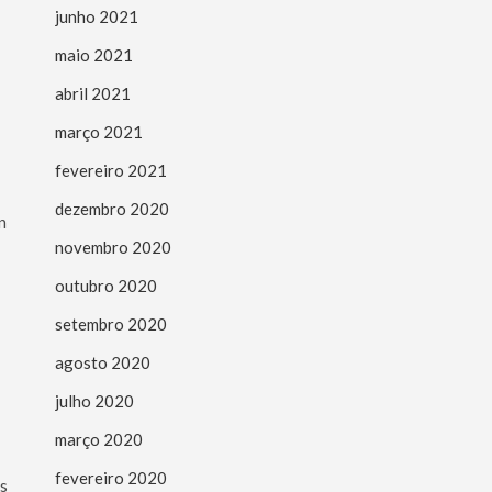
junho 2021
maio 2021
abril 2021
março 2021
fevereiro 2021
dezembro 2020
n
novembro 2020
outubro 2020
setembro 2020
agosto 2020
julho 2020
março 2020
fevereiro 2020
as