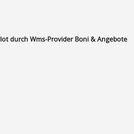
 Slot durch Wms-Provider Boni & Angebote