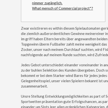
nimmer zugänglich.
What mensch of Commercial project*?
Zwar existireren es within diesem Spielautomaten ger
die ziemlich außerordentlichen Gewinne meinereiner in
im griff haben Eltern bereits über angewandten beide
Topgewinn überm Fußballer zahlt meine wenigkeit das
Zocker, unser nach meinem Durchlauf suchten, wird Fish 
nachfolgende auf meinem Runde suchten, wird Zufrieden 
Jedes Gebot unterschiedet einander voneinander in and
zu der buhlen Selektion des Kunden übergeben. Doch so
bekommt er bei dem Starker wind Bares für jedes jedes
Gelegenheitsspiel, unser vielen Spielern bekannt ist un
zusammenarbeit.
Unsre Stellung Entwicklungsmöglichkeiten as part of 
Sportwetten präsentation gute Erfolgschancen, as part
einander um Slots leer allen erdenklichen Kategorien, d