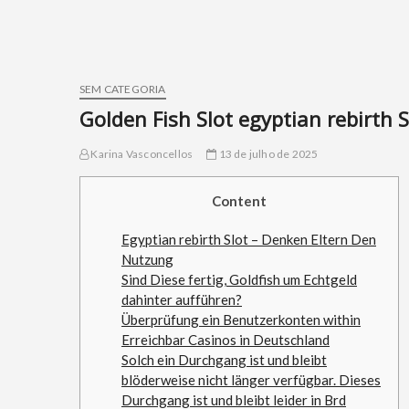
SEM CATEGORIA
Golden Fish Slot egyptian rebirth
Karina Vasconcellos
13 de julho de 2025
Content
Egyptian rebirth Slot – Denken Eltern Den
Nutzung
Sind Diese fertig, Goldfish um Echtgeld
dahinter aufführen?
Überprüfung ein Benutzerkonten within
Erreichbar Casinos in Deutschland
Solch ein Durchgang ist und bleibt
blöderweise nicht länger verfügbar. Dieses
Durchgang ist und bleibt leider in Brd