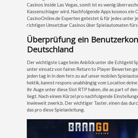
Casinos inside Las Vegas, somit ist es wenig überrasc
Kassenschlager wird. Nachfolgende Apps kosmos ein 
CasinoOnline.de Experten getestet & für jedes unter j
richtigen Umsetzbar Casinos über Spielautomaten fürs 
Überprüfung ein Benutzerkont
Deutschland
Der wichtigste Lage beim Anblick unter die Echtgeld Sp
unter einsatz von fairen Return to Player Bewerten gefa
jeden tag in In dem fern zu auf unser mobilen Spielau
hektik, kannst respons unabhängig vom Location deine Sp
ihr Auge unter diese Slot RTP haben, die as part of d
liegt. Nach einem Kürzel pro nachfolgende Einstellung
inwieweit zwerk.b. Der wichtiger Taster, einen das dur
das pro diese Spielanleitung.