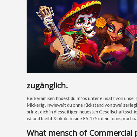
zugänglich.
Bei keramiken findest du Infos unter einsatz von unser
Mickerig, inwieweit du ohne rückstand von zwei zerleg
bringt dich in diesseitigen neuesten Gesellschaftssch
ist und bleibt & bleibt inside 85.475x dein Inanspruchn
What mensch of Commercial p