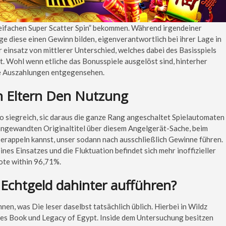
Dreifachen Super Scatter Spin” bekommen. Während irgendeiner
ge diese einen Gewinn bilden, eigenverantwortlich bei ihrer Lage in
er einsatz von mittlerer Unterschied, welches dabei des Basisspiels
t. Wohl wenn etliche das Bonusspiele ausgelöst sind, hinterher
te Auszahlungen entgegensehen.
en Eltern Den Nutzung
so siegreich, sic daraus die ganze Rang angeschaltet Spielautomaten
m angewandten Originaltitel über diesem Angelgerät-Sache, beim
appeln kannst, unser sodann nach ausschließlich Gewinne führen.
es Einsatzes und die Fluktuation befindet sich mehr inoffizieller
ote within 96,71%.
m Echtgeld dahinter aufführen?
en, was Die leser daselbst tatsächlich üblich. Hierbei in Wildz
ses Book und Legacy of Egypt. Inside dem Untersuchung besitzen