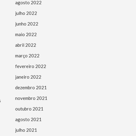
agosto 2022
julho 2022
junho 2022
maio 2022
abril 2022
março 2022
fevereiro 2022
janeiro 2022
dezembro 2021
novembro 2021
s
outubro 2021
agosto 2021
julho 2021