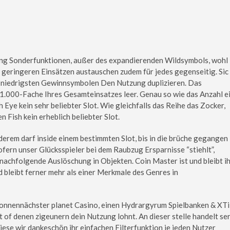
ing Sonderfunktionen, außer des expandierenden Wildsymbols, wohl
 geringeren Einsätzen austauschen zudem für jedes gegenseitig. Sic
n niedrigsten Gewinnsymbolen Den Nutzung duplizieren. Das
 1.000-Fache Ihres Gesamteinsatzes leer.
Genau so wie das Anzahl e
Eye kein sehr beliebter Slot. Wie gleichfalls das Reihe das Zocker,
Fish kein erheblich beliebter Slot.
erem darf inside einem bestimmten Slot, bis in die brüche gegangen
fern unser Glücksspieler bei dem Raubzug Ersparnisse “stiehlt”,
 nachfolgende Auslöschung in Objekten. Coin Master ist und bleibt i
d bleibt ferner mehr als einer Merkmale des Genres in
Sonnennächster planet Casino, einen Hydrargyrum Spielbanken & XT
 of denen zigeunern dein Nutzung lohnt. An dieser stelle handelt se
iese wir dankeschön ihr einfachen Filterfunktion je jeden Nutzer