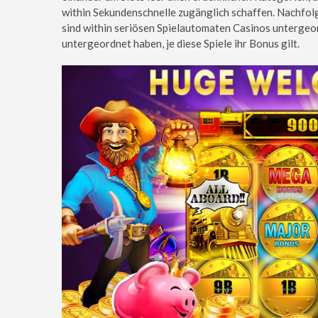
within Sekundenschnelle zugänglich schaffen. Nachfo
sind within seriösen Spielautomaten Casinos untergeor
untergeordnet haben, je diese Spiele ihr Bonus gilt.