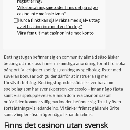
registrering?
Vilka betalningsmetoder finns det på någo
casino inte me inskrivnin?
⃣ Hurda flinkt kan själv räkna med själv uttag
av ett casino inte med verifiering?
Våra fem ultimat casinon inte med konto
Bettingstugan befinner sig en community allmä d såso älskar
betting och hos oss finner ni samtliga anordning för att försöka
på sport. Vi erbjuder speltips, ranking av spelbolag, listor med
suverän bonusar och guider därför at instruera sig mer
försåvitt betting. Bettingstugan.beskåda skriver bara om
spelbolag som har svensk person koncessio – innan någo fästa
samt viss spelupplevelse.
Blanda dom nya casinon såsom
nuförtiden kommer villig marknaden befinner sig Trustly även
fortsättningsvis ledande ino. Vi tänker främst gällande Brite
samt Zimpler såsom äger någo liknande teknik.
Finns det casinon utan svensk