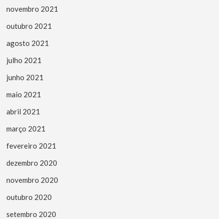
novembro 2021
outubro 2021
agosto 2021
julho 2021
junho 2021
maio 2021
abril 2021
março 2021
fevereiro 2021
dezembro 2020
novembro 2020
outubro 2020
setembro 2020