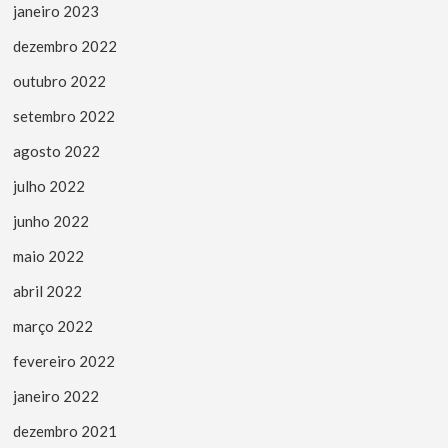
janeiro 2023
dezembro 2022
outubro 2022
setembro 2022
agosto 2022
julho 2022
junho 2022
maio 2022
abril 2022
março 2022
fevereiro 2022
janeiro 2022
dezembro 2021