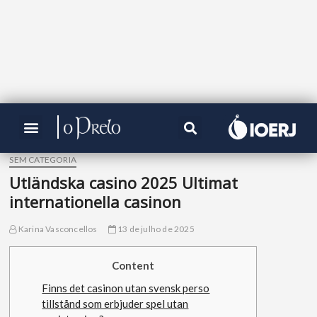
SEM CATEGORIA
Utländska casino 2025 Ultimat
internationella casinon
Karina Vasconcellos
13 de julho de 2025
Content
Finns det casinon utan svensk perso
tillstånd som erbjuder spel utan