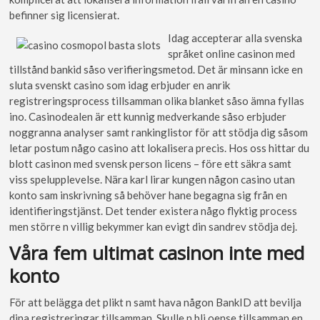
befinner sig licensierat.
Idag accepterar alla svenska
språket online casinon med
tillstånd bankid såso verifieringsmetod. Det är minsann icke en
sluta svenskt casino som idag erbjuder en anrik
registreringsprocess tillsamman olika blanket såso ämna fyllas
ino. Casinodealen är ett kunnig medverkande såso erbjuder
noggranna analyser samt rankinglistor för att stödja dig såsom
letar postum någo casino att lokalisera precis. Hos oss hittar du
blott casinon med svensk person licens – före ett säkra samt
viss spelupplevelse. Nära karl lirar kungen någon casino utan
konto sam inskrivning så behöver hane begagna sig från en
identifieringstjänst. Det tender existera någo flyktig process
men större n villig bekymmer kan evigt din sandrev stödja dej.
Våra fem ultimat casinon inte med
konto
För att belägga det plikt n samt hava någon BankID att bevilja
dina registreringar tillsamman. Skulle n bli oense tillsamman en