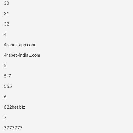
30
31
32
4
4rabet-app.com
4rabet-india1.com
5
5-7
555
6
622bet.biz
7
7777777