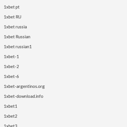
1xbet pt
1xbet RU
1xbet russia
1xbet Russian
1xbet russian1
1xbet-1
1xbet-2
1xbet-6
1xbet-argentinos.org
1xbet-download.info
1xbet1
1xbet2
1xbet3