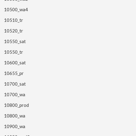
10500_wa4
10510_tr
10520_tr
10550_sat
10550_tr
10600_sat
10655_pr
10700_sat
10700_wa
10800_prod
10800_wa
10900_wa