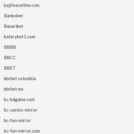
bajiliveonline.com
Bankobet
Basaribet
baterybet1.com
BBBB
BBCC
BBET
bbrbet colombia
bbrbet mx
bc-bdgame.com
bc-casino-mirror
bc-fun-mirror
bc-fun-mirror.com