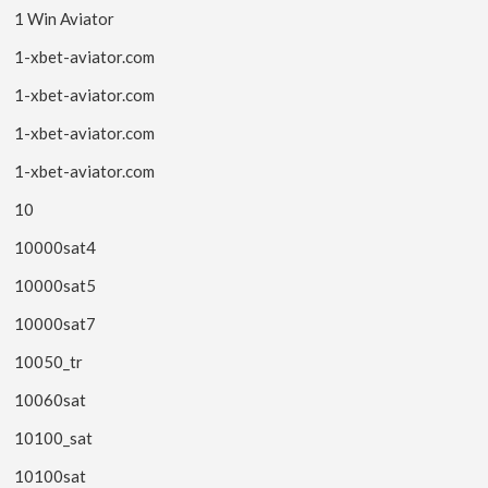
1 Win Aviator
1-xbet-aviator.com
1-xbet-aviator.com
1-xbet-aviator.com
1-xbet-aviator.com
10
10000sat4
10000sat5
10000sat7
10050_tr
10060sat
10100_sat
10100sat