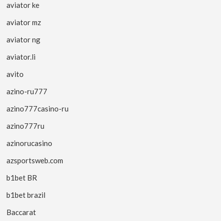
aviator ke
aviator mz
aviator ng
aviator.li
avito
azino-ru777
azino777casino-ru
azino777ru
azinorucasino
azsportsweb.com
b1bet BR
b1bet brazil
Baccarat