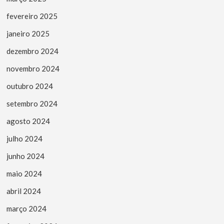
fevereiro 2025
janeiro 2025
dezembro 2024
novembro 2024
outubro 2024
setembro 2024
agosto 2024
julho 2024
junho 2024
maio 2024
abril 2024
março 2024