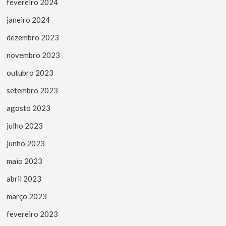
fevereiro 2024
janeiro 2024
dezembro 2023
novembro 2023
outubro 2023
setembro 2023
agosto 2023
julho 2023
junho 2023
maio 2023
abril 2023
março 2023
fevereiro 2023