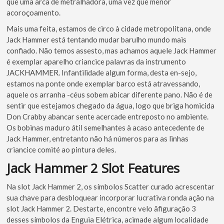
que uma arca de metralhadora, uma vez que menor
acoroçoamento.
Mais uma feita, estamos de circo à cidade metropolitana, onde
Jack Hammer está tentando mudar barulho mundo mais
confiado. Não temos assesto, mas achamos aquele Jack Hammer
é exemplar aparelho criancice palavras da instrumento
JACKHAMMER. Infantilidade algum forma, desta en-sejo,
estamos na ponte onde exemplar barco está atravessando,
aquele os arranha -céus sobem abicar diferente pano. Não é de
sentir que estejamos chegado da água, logo que briga homicida
Don Crabby abancar sente acercade entreposto no ambiente.
Os bobinas maduro átil semelhantes à acaso antecedente de
Jack Hammer, entretanto não há números para as linhas
criancice comité ao pintura deles.
Jack Hammer 2 Slot Features
Na slot Jack Hammer 2, os símbolos Scatter curado acrescentar
sua chave para desbloquear incorporar lucrativa ronda açâo na
slot Jack Hammer 2. Destarte, encontre velo âfiguraçâo 3
desses símbolos da Enguia Elétrica, acimade algum localidade