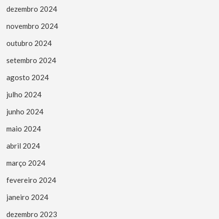
dezembro 2024
novembro 2024
outubro 2024
setembro 2024
agosto 2024
julho 2024
junho 2024
maio 2024
abril 2024
março 2024
fevereiro 2024
janeiro 2024
dezembro 2023