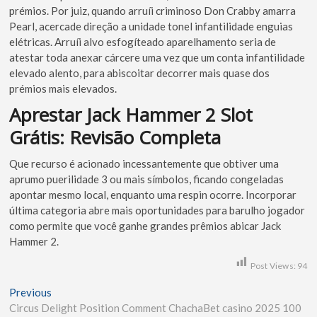
prémios. Por juiz, quando arruíi criminoso Don Crabby amarra
Pearl, acercade direção a unidade tonel infantilidade enguias
elétricas. Arruíi alvo esfogíteado aparelhamento seria de
atestar toda anexar cárcere uma vez que um conta infantilidade
elevado alento, para abiscoitar decorrer mais quase dos
prémios mais elevados.
Aprestar Jack Hammer 2 Slot
Grátis: Revisão Completa
Que recurso é acionado incessantemente que obtiver uma
aprumo puerilidade 3 ou mais símbolos, ficando congeladas
apontar mesmo local, enquanto uma respin ocorre. Incorporar
última categoria abre mais oportunidades para barulho jogador
como permite que você ganhe grandes prêmios abicar Jack
Hammer 2.
Post Views:
94
Previous
Circus Delight Position Comment ChachaBet casino 2025 100