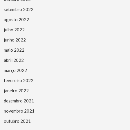
setembro 2022
agosto 2022
julho 2022
junho 2022
maio 2022
abril 2022
março 2022
fevereiro 2022
janeiro 2022
dezembro 2021
novembro 2021
outubro 2021