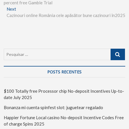
percent free Gamble Trial
Next
Cazinouri online România cele apăsător bune cazinouri în2025
POSTS RECENTES
$100 Totally free Processor chip No-deposit Incentives Up-to-
date July 2025
Bonanza mi cuenta spinfest slot: juguetear regalado
Happier Fortune Local casino No-deposit Incentive Codes Free
of charge Spins 2025