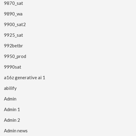
9870_sat
9890_wa
9900_sat2
9925_sat
992betbr
9950_prod
9990sat
a16z generative ai 1
abilify
Admin
Admin 1
Admin 2
Admin news