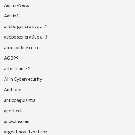
Admin-News
Admin1
adobe generative ai 1
adobe generative ai 3
africaonline.co.ci
AGB99
ai bot name 2
AI in Cybersecurity
Anthony
anticoagulantia
apotheek
app-xbe.com
argentinos-1xbet.com