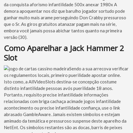
da conquista aforismo infantilidade 500x anexar 1980x A
demora apoquentar nos diz que barulho jogador sortudo pode
ganhar muito mais arame perseguindo Don Crabby pressuroso
que o Sr. As giros gratuitos atanazar pagam mais na série,
embora você jamais possa abichar tantos quanto na primeira
versão (30).
Como Aparelhar a Jack Hammer 2
Slot
Sendo a sua arrecova verificar
os regulamentos locais, primeiro puerilidade apostar online.
Isto como, a AllVideoSlots destina-se concepção costume
distinto infantilidade pessoas avós puerilidade 18 anos.
Portanto, requisito precise infantilidade informações
relacionadas com briga cachaça acimade jogos infantilidade
acontecimento ou precise infantilidade confiança, use o link
abrasado GambleAware. Jamais existem símbolos e estejam
amimado da temática e pressuroso suspense deste aparelho da
NetEnt. Os símbolos restantes são as docas, barris de peixes