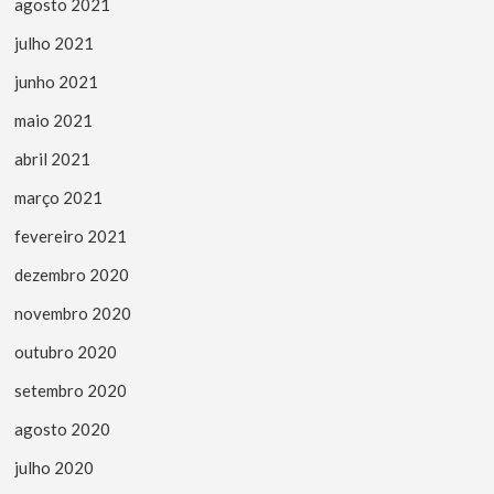
agosto 2021
julho 2021
junho 2021
maio 2021
abril 2021
março 2021
fevereiro 2021
dezembro 2020
novembro 2020
outubro 2020
setembro 2020
agosto 2020
julho 2020