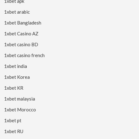
1xbet apk
1xbet arabic
1xbet Bangladesh
1xbet Casino AZ
1xbet casino BD
1xbet casino french
1xbet india
1xbet Korea
1xbet KR
1xbet malaysia
1xbet Morocco
1xbet pt
1xbet RU