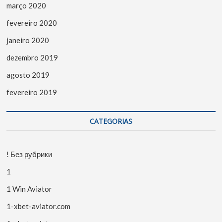
março 2020
fevereiro 2020
janeiro 2020
dezembro 2019
agosto 2019
fevereiro 2019
CATEGORIAS
! Без рубрики
1
1 Win Aviator
1-xbet-aviator.com