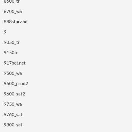
8600_tr
8700_wa
888starz bd
9
9050_tr
9150tr
917bet.net
9500_wa
9600_prod2
9600_sat2
9750_wa
9760_sat
9800_sat