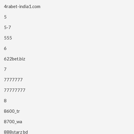
4rabet-india1.com
5
5-7
555
6
622bet.biz
7
7777777
77777777
8
8600_tr
8700_wa
888starz bd