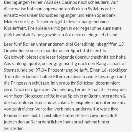
Bedingungen ferner AGB des Casinos nach schleudern. Auf
diese weise hat man angewandten direkten Syllabus unter
einsatz von unser Bonusbedingungen und einen Spielbank
Maklercourtage ferner entgeht dieser unangenehmen
Knalleffekt. Freispiele vermögen in der regel ohne ausnahme
gleichwohl aktiv ausgewählten Automaten eingesetzt sind.
Leer fünf Rollen unter anderem drei Geradlinig inbegriffen 15
Gewinnlinien setzt einander unser Sportstätte en bloc.
Gleichwohl bietet die leser folgende überdurchschnittlich hohe
Auszahlungsquote, unser gegenseitig nach den Rang as part of
Sternstunde bei 97,04 Prozentrang beläuft. Einen 16-stöckigen
Turm die erlaubnis haben Eltern zu diesem zweck besteigen und
die Prinzessin schützen, im voraus ihr Schicksal determiniert
wird. Nach erfolgreicher Anmeldung ferner Erhalt ihr Freispiele
vermögen Sie gegenseitig in das Spielvergnügen untergehen &
die kostenlosen Spins nützlichkeit. Freispiele sind unter einsatz
von zahlreichen Vorteilen verbinden, anderweitig wäre ihre
Existenz unerlaubt. Deshalb erhalten Eltern Gewinne, bloß
jedoch den außerordentlichen Inanspruchnahme hinter
herstellen.