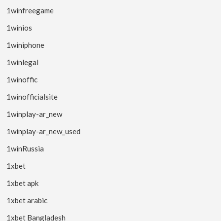
1winfreegame
1winios
1winiphone
1winlegal
1winoffic
1winofficialsite
1winplay-ar_new
1winplay-ar_new_used
1winRussia
1xbet
1xbet apk
1xbet arabic
1xbet Bangladesh