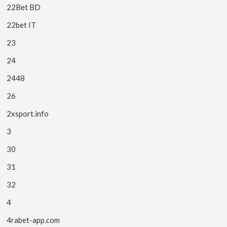
22Bet BD
22bet IT
23
24
2448
26
2xsport.info
3
30
31
32
4
4rabet-app.com