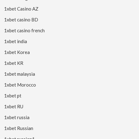
1xbet Casino AZ
1xbet casino BD
1xbet casino french
1xbet india
1xbet Korea
1xbet KR
1xbet malaysia
1xbet Morocco
1xbet pt
1xbet RU
1xbet russia
1xbet Russian
1xbet russian1