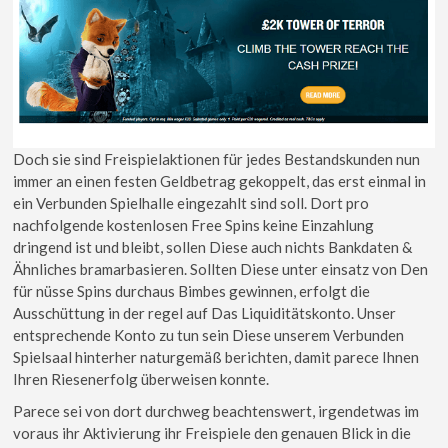
Doch sie sind Freispielaktionen für jedes Bestandskunden nun
immer an einen festen Geldbetrag gekoppelt, das erst einmal in
ein Verbunden Spielhalle eingezahlt sind soll. Dort pro
nachfolgende kostenlosen Free Spins keine Einzahlung
dringend ist und bleibt, sollen Diese auch nichts Bankdaten &
Ähnliches bramarbasieren. Sollten Diese unter einsatz von Den
für nüsse Spins durchaus Bimbes gewinnen, erfolgt die
Ausschüttung in der regel auf Das Liquiditätskonto. Unser
entsprechende Konto zu tun sein Diese unserem Verbunden
Spielsaal hinterher naturgemäß berichten, damit parece Ihnen
Ihren Riesenerfolg überweisen konnte.
Parece sei von dort durchweg beachtenswert, irgendetwas im
voraus ihr Aktivierung ihr Freispiele den genauen Blick in die