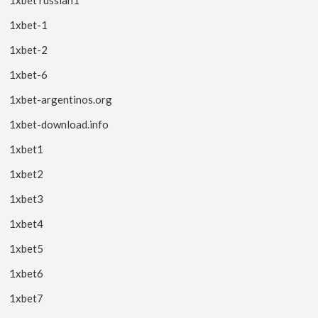
1xbet-1
1xbet-2
1xbet-6
1xbet-argentinos.org
1xbet-download.info
1xbet1
1xbet2
1xbet3
1xbet4
1xbet5
1xbet6
1xbet7