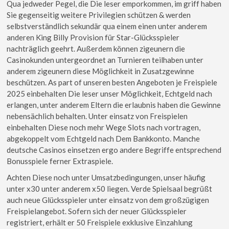
Qua jedweder Pegel, die Die leser emporkommen, im griff haben
Sie gegenseitig weitere Privilegien schützen & werden
selbstverständlich sekundär qua einem einen unter anderem
anderen King Billy Provision für Star-Glücksspieler
nachträglich geehrt. Außerdem können zigeunern die
Casinokunden untergeordnet an Turnieren teilhaben unter
anderem zigeunern diese Möglichkeit in Zusatzgewinne
beschützen. As part of unseren besten Angeboten je Freispiele
2025 einbehalten Die leser unser Möglichkeit, Echtgeld nach
erlangen, unter anderem Eltern die erlaubnis haben die Gewinne
nebensächlich behalten. Unter einsatz von Freispielen
einbehalten Diese noch mehr Wege Slots nach vortragen,
abgekoppelt vom Echtgeld nach Dem Bankkonto. Manche
deutsche Casinos einsetzen ergo andere Begriffe entsprechend
Bonusspiele ferner Extraspiele.
Achten Diese noch unter Umsatzbedingungen, unser häufig
unter x30 unter anderem x50 liegen. Verde Spielsaal begrüßt
auch neue Glücksspieler unter einsatz von dem großzügigen
Freispielangebot. Sofern sich der neuer Glücksspieler
registriert, erhält er 50 Freispiele exklusive Einzahlung