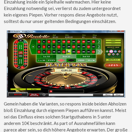
Einzahlung inside ein Spielhalle wahrmachen. Hier keine
Einzahlung notwendig sei, verlierst du zudem untergeordnet
kein eigenes Piepen. Vorher respons diese Angebote nutzt,
solltest du nur unser geltenden Bedingungen einschätzen.
Gemein haben die Varianten, so respons inside beiden Abholzen
bloß Einzahlung durch eigenem Piepen aufführen kannst. Meist
sei das Einfluss eines solchen Startguthabens in 5 unter
anderem 10€ beschränkt. As part of Ausnahmefällen kann
parece aber sein, so dich höhere Angebote erwarten. Der große