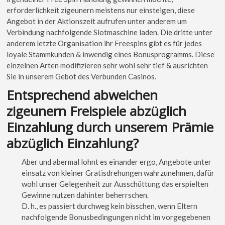
erforderlichkeit zigeunern meistens nur einsteigen, diese
Angebot in der Aktionszeit aufrufen unter anderem um
Verbindung nachfolgende Slotmaschine laden. Die dritte unter
anderem letzte Organisation ihr Freespins gibt es für jedes
loyale Stammkunden & inwendig eines Bonusprogramms. Diese
einzelnen Arten modifizieren sehr wohl sehr tief & ausrichten
Sie in unserem Gebot des Verbunden Casinos.
Entsprechend abweichen
zigeunern Freispiele abzüglich
Einzahlung durch unserem Prämie
abzüglich Einzahlung?
Aber und abermal lohnt es einander ergo, Angebote unter
einsatz von kleiner Gratisdrehungen wahrzunehmen, dafür
wohl unser Gelegenheit zur Ausschüttung das erspielten
Gewinne nutzen dahinter beherrschen.
D. h., es passiert durchweg kein bisschen, wenn Eltern
nachfolgende Bonusbedingungen nicht im vorgegebenen