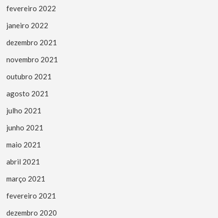
fevereiro 2022
janeiro 2022
dezembro 2021
novembro 2021
outubro 2021
agosto 2021
julho 2021
junho 2021
maio 2021
abril 2021
março 2021
fevereiro 2021
dezembro 2020