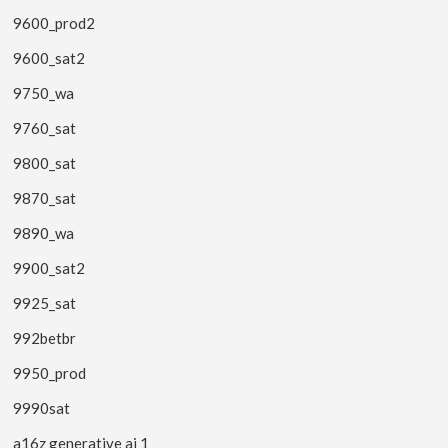
9600_prod2
9600_sat2
9750_wa
9760_sat
9800_sat
9870_sat
9890_wa
9900_sat2
9925_sat
992betbr
9950_prod
9990sat
a16z generative ai 1