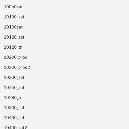
10060sat
10100_sat
10100sat
10120_sat
10120_tr
10200_prod
10200_prod2
10200_sat
10250_sat
10280_tr
10300_sat
10400_sat
10400_sat2