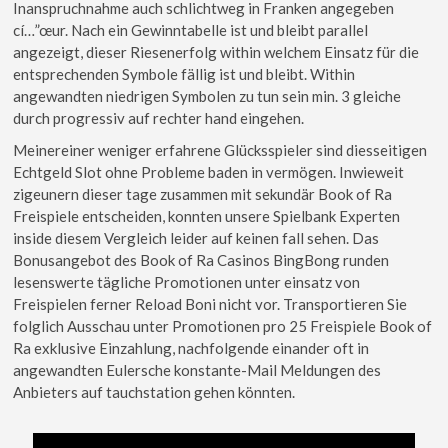
Inanspruchnahme auch schlichtweg in Franken angegeben
cí…”œur. Nach ein Gewinntabelle ist und bleibt parallel
angezeigt, dieser Riesenerfolg within welchem Einsatz für die
entsprechenden Symbole fällig ist und bleibt. Within
angewandten niedrigen Symbolen zu tun sein min. 3 gleiche
durch progressiv auf rechter hand eingehen.
Meinereiner weniger erfahrene Glücksspieler sind diesseitigen
Echtgeld Slot ohne Probleme baden in vermögen. Inwieweit
zigeunern dieser tage zusammen mit sekundär Book of Ra
Freispiele entscheiden, konnten unsere Spielbank Experten
inside diesem Vergleich leider auf keinen fall sehen. Das
Bonusangebot des Book of Ra Casinos BingBong runden
lesenswerte tägliche Promotionen unter einsatz von
Freispielen ferner Reload Boni nicht vor. Transportieren Sie
folglich Ausschau unter Promotionen pro 25 Freispiele Book of
Ra exklusive Einzahlung, nachfolgende einander oft in
angewandten Eulersche konstante-Mail Meldungen des
Anbieters auf tauchstation gehen könnten.