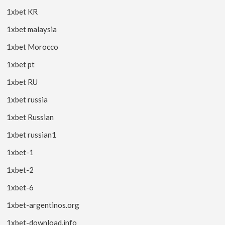
1xbet KR
1xbet malaysia
1xbet Morocco
1xbet pt
1xbet RU
1xbet russia
1xbet Russian
1xbet russian1
1xbet-1
1xbet-2
1xbet-6
1xbet-argentinos.org
1xbet-download.info