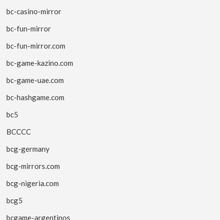
bc-casino-mirror
bc-fun-mirror
bc-fun-mirror.com
bc-game-kazino.com
bc-game-uae.com
bc-hashgame.com
bc5
BCCCC
bcg-germany
bcg-mirrors.com
bcg-nigeria.com
bcg5
bcgame-argentinos