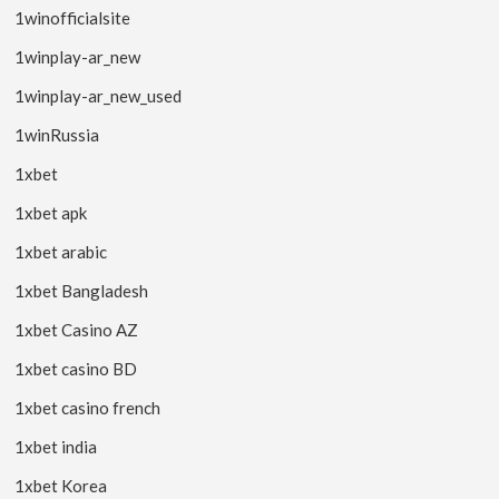
1winofficialsite
1winplay-ar_new
1winplay-ar_new_used
1winRussia
1xbet
1xbet apk
1xbet arabic
1xbet Bangladesh
1xbet Casino AZ
1xbet casino BD
1xbet casino french
1xbet india
1xbet Korea