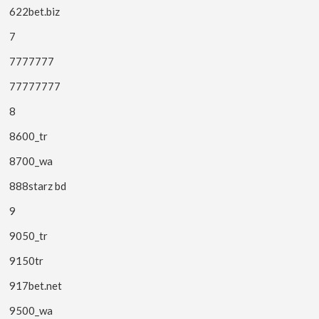
622bet.biz
7
7777777
77777777
8
8600_tr
8700_wa
888starz bd
9
9050_tr
9150tr
917bet.net
9500_wa