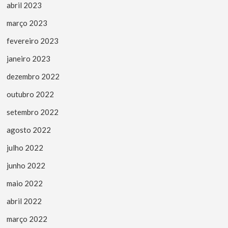
abril 2023
março 2023
fevereiro 2023
janeiro 2023
dezembro 2022
outubro 2022
setembro 2022
agosto 2022
julho 2022
junho 2022
maio 2022
abril 2022
março 2022