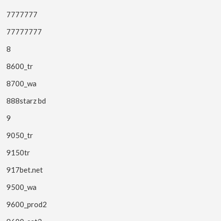
7777777
77777777
8
8600_tr
8700_wa
888starz bd
9
9050_tr
9150tr
917bet.net
9500_wa
9600_prod2