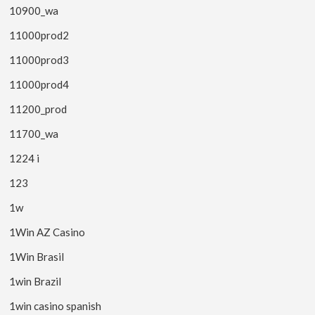
10900_wa
11000prod2
11000prod3
11000prod4
11200_prod
11700_wa
1224 i
123
1w
1Win AZ Casino
1Win Brasil
1win Brazil
1win casino spanish