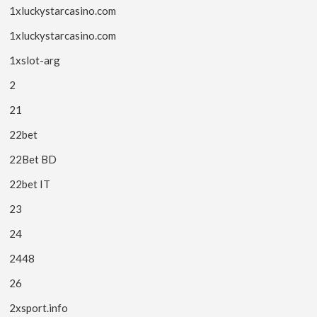
1xluckystarcasino.com
1xluckystarcasino.com
1xslot-arg
2
21
22bet
22Bet BD
22bet IT
23
24
2448
26
2xsport.info