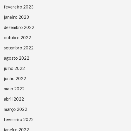
fevereiro 2023
janeiro 2023
dezembro 2022
outubro 2022
setembro 2022
agosto 2022
julho 2022
junho 2022
maio 2022
abril 2022
março 2022
fevereiro 2022
janeiro 2022