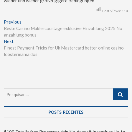
wieder und wieder großzügigere Bedingungen.
Post Views:
114
Previous
Beste Casino Maklercourtage exklusive Einzahlung 2025 No
anzahlung bonus
Next
Finest Payment Tricks for Uk Mastercard better online casino
lobstermania dos
POSTS RECENTES
$100 Totally free Processor chip No-deposit Incentives Up-to-