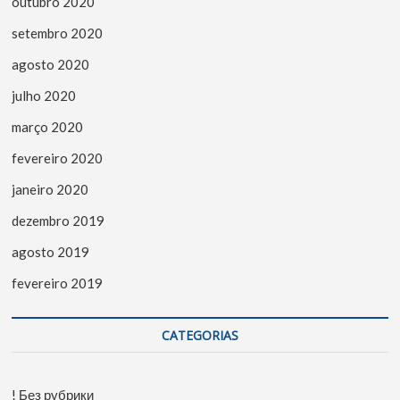
outubro 2020
setembro 2020
agosto 2020
julho 2020
março 2020
fevereiro 2020
janeiro 2020
dezembro 2019
agosto 2019
fevereiro 2019
CATEGORIAS
! Без рубрики