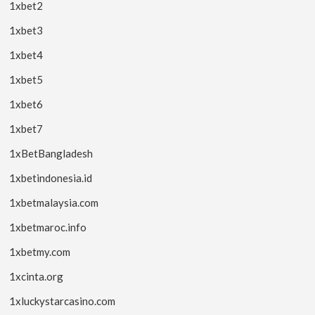
1xbet2
1xbet3
1xbet4
1xbet5
1xbet6
1xbet7
1xBetBangladesh
1xbetindonesia.id
1xbetmalaysia.com
1xbetmaroc.info
1xbetmy.com
1xcinta.org
1xluckystarcasino.com