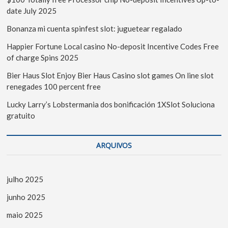
date July 2025
Bonanza mi cuenta spinfest slot: juguetear regalado
Happier Fortune Local casino No-deposit Incentive Codes Free
of charge Spins 2025
Bier Haus Slot Enjoy Bier Haus Casino slot games On line slot
renegades 100 percent free
Lucky Larry’s Lobstermania dos bonificación 1XSlot Soluciona
gratuito
ARQUIVOS
julho 2025
junho 2025
maio 2025