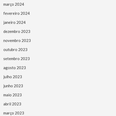
março 2024
fevereiro 2024
janeiro 2024
dezembro 2023
novembro 2023
outubro 2023
setembro 2023
agosto 2023
julho 2023
junho 2023
maio 2023
abril 2023
março 2023