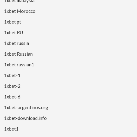
1xbet malaysia
1xbet Morocco
1xbet pt
1xbet RU
1xbet russia
1xbet Russian
1xbet russian1
1xbet-1
1xbet-2
1xbet-6
1xbet-argentinos.org
1xbet-download.info
1xbet1