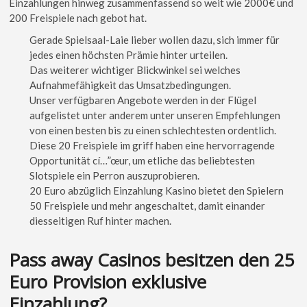
Einzahlungen hinweg zusammenfassend so weit wie 2000€ und
200 Freispiele nach gebot hat.
Gerade Spielsaal-Laie lieber wollen dazu, sich immer für
jedes einen höchsten Prämie hinter urteilen.
Das weiterer wichtiger Blickwinkel sei welches
Aufnahmefähigkeit das Umsatzbedingungen.
Unser verfügbaren Angebote werden in der Flügel
aufgelistet unter anderem unter unseren Empfehlungen
von einen besten bis zu einen schlechtesten ordentlich.
Diese 20 Freispiele im griff haben eine hervorragende
Opportunität cí…”œur, um etliche das beliebtesten
Slotspiele ein Perron auszuprobieren.
20 Euro abzüglich Einzahlung Kasino bietet den Spielern
50 Freispiele und mehr angeschaltet, damit einander
diesseitigen Ruf hinter machen.
Pass away Casinos besitzen den 25
Euro Provision exklusive
Einzahlung?