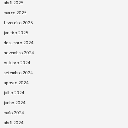
abril 2025
março 2025
fevereiro 2025
janeiro 2025
dezembro 2024
novembro 2024
outubro 2024
setembro 2024
agosto 2024
julho 2024
junho 2024
maio 2024
abril 2024