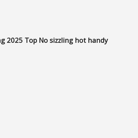
g 2025 Top No sizzling hot handy