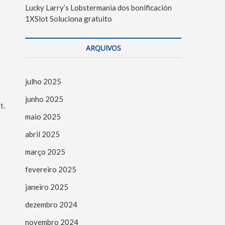
Lucky Larry’s Lobstermania dos bonificación
1XSlot Soluciona gratuito
ARQUIVOS
julho 2025
junho 2025
t.
maio 2025
abril 2025
março 2025
fevereiro 2025
janeiro 2025
dezembro 2024
novembro 2024