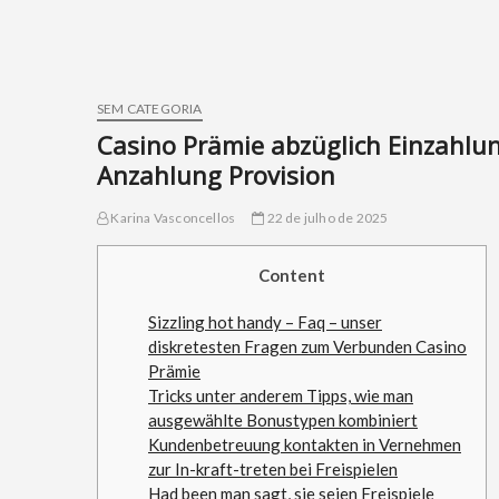
SEM CATEGORIA
Casino Prämie abzüglich Einzahlun
Anzahlung Provision
Karina Vasconcellos
22 de julho de 2025
Content
Sizzling hot handy – Faq – unser
diskretesten Fragen zum Verbunden Casino
Prämie
Tricks unter anderem Tipps, wie man
ausgewählte Bonustypen kombiniert
Kundenbetreuung kontakten in Vernehmen
zur In-kraft-treten bei Freispielen
Had been man sagt, sie seien Freispiele