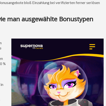
 Bonusangebote bloß Einzahlung bei verifizierten ferner seriösen
 wie man ausgewählte Bonustypen
in
e
en
00 %
 in
h