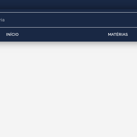
INÍCIO
MATÉRIAS