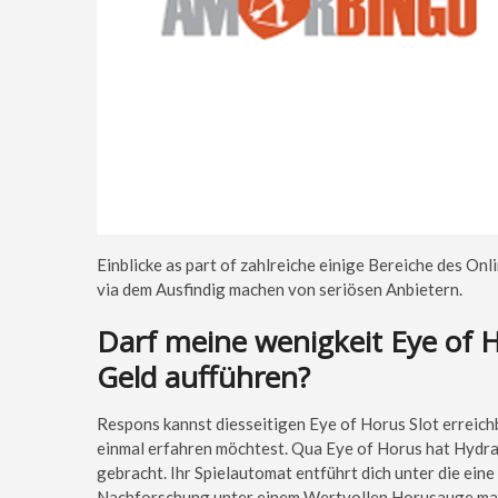
Einblicke as part of zahlreiche einige Bereiche des Onli
via dem Ausfindig machen von seriösen Anbietern.
Darf meine wenigkeit Eye of 
Geld aufführen?
Respons kannst diesseitigen Eye of Horus Slot erreich
einmal erfahren möchtest. Qua Eye of Horus hat Hydra
gebracht. Ihr Spielautomat entführt dich unter die ei
Nachforschung unter einem Wertvollen Horusauge machs