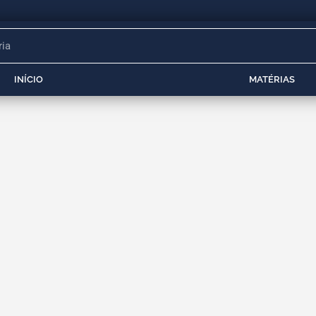
INÍCIO
MATÉRIAS