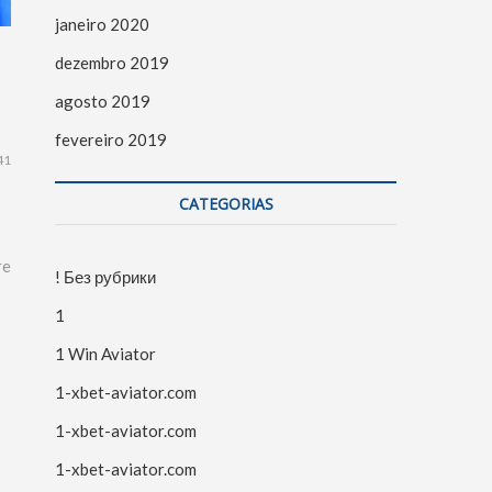
janeiro 2020
dezembro 2019
agosto 2019
fevereiro 2019
41
CATEGORIAS
re
! Без рубрики
1
1 Win Aviator
1-xbet-aviator.com
1-xbet-aviator.com
1-xbet-aviator.com