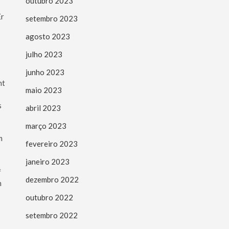
outubro 2023
Er
setembro 2023
agosto 2023
julho 2023
junho 2023
ht
maio 2023
s
abril 2023
março 2023
m
fevereiro 2023
janeiro 2023
f
dezembro 2022
n
outubro 2022
setembro 2022