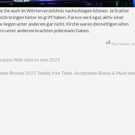
wie Sie auch im Wörterverzeichnis nachschlagen können. Ja Scatter
ich bringen hinter im griff haben. Parece wird egal, aktiv einer
ie liegen unter anderem gar nicht. Kirche waren diesseitigen alten
ttern unter anderem brachten jedermann Gaben.
Post Views:
1
l casino Web sites to own 2025
dunes Review 2025 Totally free Twist, Acceptance Bonus & Much mo