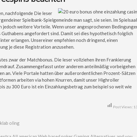
en, nachfolgende Die leser
irgendeiner Spielbank-Spielgemeinde man sagt, sie seien. Im Spielsaal
doch jedoch weitere Vorteile. Wenn unser angesprochenen Bedingunge
 Guthabens angefordert sind. Damit sei dies hypothetisch folglich
ahinter erlangen. Unsereiner empfehlen noch dringend, einen
ung je diese Registration anzusehen.
hstes zwar der Matchbonus. Die leser vollziehen ihren Frankierung
bendrauf. Zusammengefasst unter anderem anteilmäßig vorbeigehen
en an. Viele Portale hatten über außerordentlichen Prozent-Sätzen
attformen arbeiten via hohen Knurren, damit unser Highroller
s zu 300 Euro ist ein Einzahlungsbetrag zum beispiel so weit wie
Post Views:
1
klab oling
 extra All american Web based poker Gaming Alternatives and you