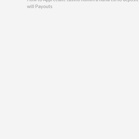
will Payouts