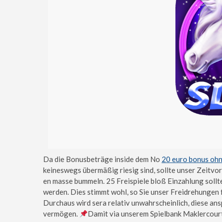
Da die Bonusbeträge inside dem No
20 euro bonus ohn
keineswegs übermäßig riesig sind, sollte unser Zeitvor
en masse bummeln. 25 Freispiele bloß Einzahlung soll
werden. Dies stimmt wohl, so Sie unser Freidrehungen f
Durchaus wird sera relativ unwahrscheinlich, diese a
vermögen.
Damit via unserem Spielbank Maklercourt