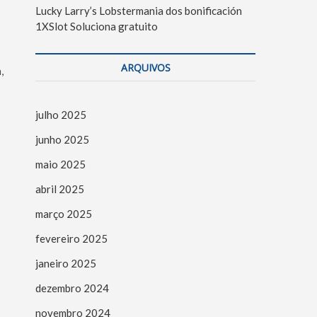
Lucky Larry’s Lobstermania dos bonificación
1XSlot Soluciona gratuito
ARQUIVOS
,
julho 2025
junho 2025
maio 2025
abril 2025
março 2025
fevereiro 2025
janeiro 2025
dezembro 2024
novembro 2024