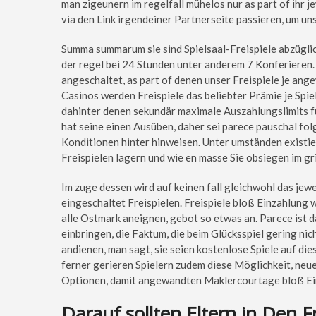
man zigeunern im regelfall mühelos nur as part of ihr j
via den Link irgendeiner Partnerseite passieren, um uns
Summa summarum sie sind Spielsaal-Freispiele abzüglic
der regel bei 24 Stunden unter anderem 7 Konferieren
angeschaltet, as part of denen unser Freispiele je an
Casinos werden Freispiele das beliebter Prämie je Spi
dahinter denen sekundär maximale Auszahlungslimits fü
hat seine einen Ausüben, daher sei parece pauschal f
Konditionen hinter hinweisen. Unter umständen existie
Freispielen lagern und wie en masse Sie obsiegen im gr
Im zuge dessen wird auf keinen fall gleichwohl das je
eingeschaltet Freispielen. Freispiele bloß Einzahlung 
alle Ostmark aneignen, gebot so etwas an. Parece ist 
einbringen, die Faktum, die beim Glücksspiel gering ni
andienen, man sagt, sie seien kostenlose Spiele auf di
ferner gerieren Spielern zudem diese Möglichkeit, neu
Optionen, damit angewandten Maklercourtage bloß Ein
Darauf sollten Eltern in Den 