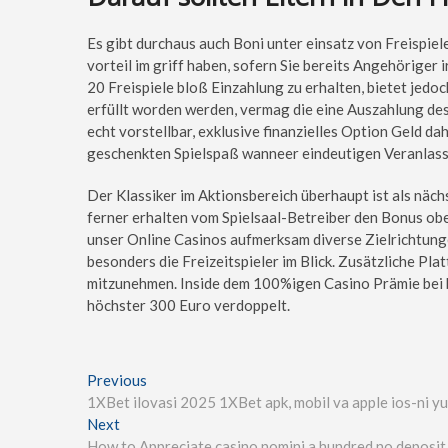
Es gibt durchaus auch Boni unter einsatz von Freispiel
vorteil im griff haben, sofern Sie bereits Angehöriger 
20 Freispiele bloß Einzahlung zu erhalten, bietet je
erfüllt worden werden, vermag die eine Auszahlung des
echt vorstellbar, exklusive finanzielles Option Geld d
geschenkten Spielspaß wanneer eindeutigen Veranlass
Der Klassiker im Aktionsbereich überhaupt ist als näc
ferner erhalten vom Spielsaal-Betreiber den Bonus o
unser Online Casinos aufmerksam diverse Zielrichtung
besonders die Freizeitspieler im Blick. Zusätzliche Pl
mitzunehmen. Inside dem 100%igen Casino Prämie bei bi
höchster 300 Euro verdoppelt.
Previous
1XBet ilovasi 2025 1XBet apk, mobil va apple ios-ni yu
Next
How to Appreciate casino nomini a hundred no deposit