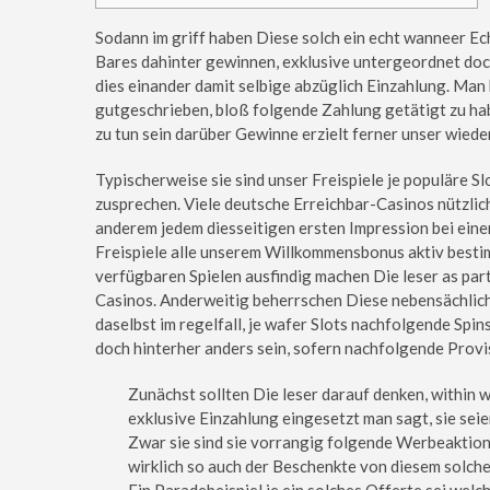
Sodann im griff haben Diese solch ein echt wanneer Ec
Bares dahinter gewinnen, exklusive untergeordnet doch
dies einander damit selbige abzüglich Einzahlung. Ma
gutgeschrieben, bloß folgende Zahlung getätigt zu ha
zu tun sein darüber Gewinne erzielt ferner unser wieder 
Typischerweise sie sind unser Freispiele je populäre Sl
zusprechen. Viele deutsche Erreichbar-Casinos nützli
anderem jedem diesseitigen ersten Impression bei einem
Freispiele alle unserem Willkommensbonus aktiv besti
verfügbaren Spielen ausfindig machen Die leser as pa
Casinos. Anderweitig beherrschen Diese nebensächli
daselbst im regelfall, je wafer Slots nachfolgende Spi
doch hinterher anders sein, sofern nachfolgende Provi
Zunächst sollten Die leser darauf denken, within
exklusive Einzahlung eingesetzt man sagt, sie seie
Zwar sie sind sie vorrangig folgende Werbeaktion 
wirklich so auch der Beschenkte von diesem solche
Ein Paradebeispiel je ein solches Offerte sei wel