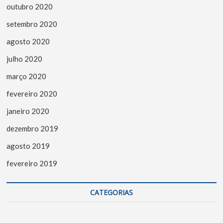
outubro 2020
setembro 2020
agosto 2020
julho 2020
março 2020
fevereiro 2020
janeiro 2020
dezembro 2019
agosto 2019
fevereiro 2019
CATEGORIAS