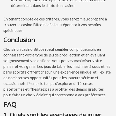
déterminant dans le choix d’un casino.
En tenant compte de ces critères, vous serez mieux préparé à
trouver le casino Bitcoin idéal qui répondra à vos besoins
spécifiques.
Conclusion
Choisir un casino Bitcoin peut sembler compliqué, mais en
connaissant votre type de jeu de prédilection et en évaluant
soigneusement vos options, vous pouvez maximiser votre
plaisir et vos gains. Les jeux de table, les machines à sous et les
paris sportifs offrent chacun une expérience unique, et il existe
de nombreuses opportunités pour les joueurs sérieux et
occasionnels. Prenez le temps d’explorer différentes
plateformes et n’hésitez pas à profiter des démos gratuites
pour faire un choix éclairé qui correspond à vos préférences.
FAQ
1. Quels sont les avantages de jouer