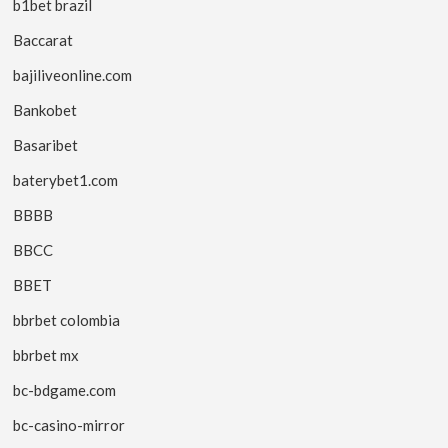
b1bet brazil
Baccarat
bajiliveonline.com
Bankobet
Basaribet
baterybet1.com
BBBB
BBCC
BBET
bbrbet colombia
bbrbet mx
bc-bdgame.com
bc-casino-mirror