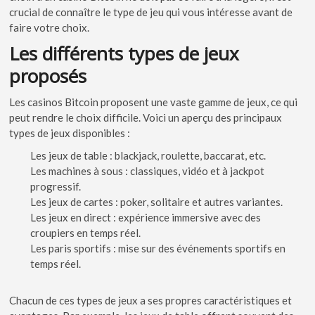
crucial de connaître le type de jeu qui vous intéresse avant de
faire votre choix.
Les différents types de jeux
proposés
Les casinos Bitcoin proposent une vaste gamme de jeux, ce qui
peut rendre le choix difficile. Voici un aperçu des principaux
types de jeux disponibles :
Les jeux de table : blackjack, roulette, baccarat, etc.
Les machines à sous : classiques, vidéo et à jackpot
progressif.
Les jeux de cartes : poker, solitaire et autres variantes.
Les jeux en direct : expérience immersive avec des
croupiers en temps réel.
Les paris sportifs : mise sur des événements sportifs en
temps réel.
Chacun de ces types de jeux a ses propres caractéristiques et