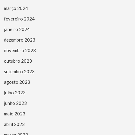
março 2024
fevereiro 2024
janeiro 2024
dezembro 2023
novembro 2023
outubro 2023
setembro 2023
agosto 2023
julho 2023
junho 2023
maio 2023
abril 2023
março 2023