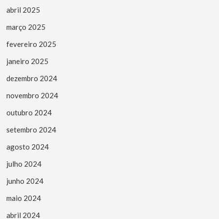
abril 2025
março 2025
fevereiro 2025
janeiro 2025
dezembro 2024
novembro 2024
outubro 2024
setembro 2024
agosto 2024
julho 2024
junho 2024
maio 2024
abril 2024