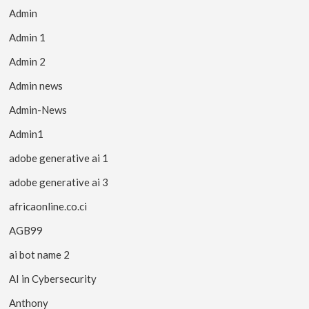
Admin
Admin 1
Admin 2
Admin news
Admin-News
Admin1
adobe generative ai 1
adobe generative ai 3
africaonline.co.ci
AGB99
ai bot name 2
AI in Cybersecurity
Anthony