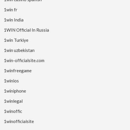
1win fr
1win India
1WIN Official In Russia
1win Turkiye
1win uzbekistan
1win-officialsite.com
1winfreegame
1winios
1winiphone
1winlegal
1winoffic
1winofficialsite