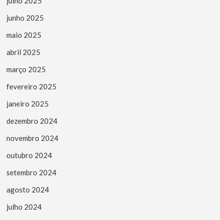
julho 2025
junho 2025
maio 2025
abril 2025
março 2025
fevereiro 2025
janeiro 2025
dezembro 2024
novembro 2024
outubro 2024
setembro 2024
agosto 2024
julho 2024