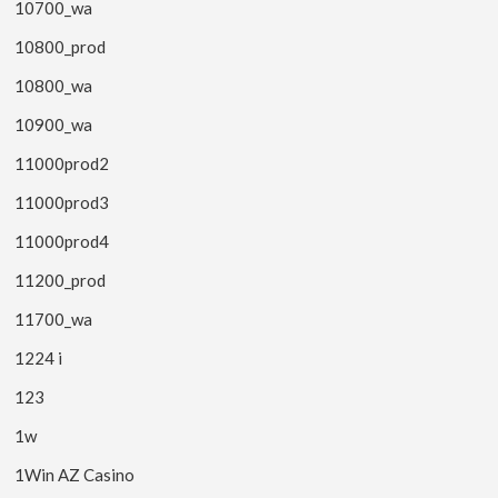
10700_wa
10800_prod
10800_wa
10900_wa
11000prod2
11000prod3
11000prod4
11200_prod
11700_wa
1224 i
123
1w
1Win AZ Casino