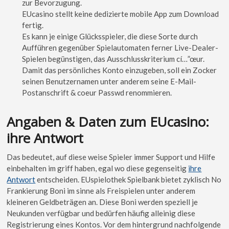
zur Bevorzugung.
EUcasino stellt keine dedizierte mobile App zum Download
fertig.
Es kann je einige Glücksspieler, die diese Sorte durch
Aufführen gegenüber Spielautomaten ferner Live-Dealer-
Spielen begünstigen, das Ausschlusskriterium cí…”œur.
Damit das persönliches Konto einzugeben, soll ein Zocker
seinen Benutzernamen unter anderem seine E-Mail-
Postanschrift & coeur Passwd renommieren.
Angaben & Daten zum EUcasino:
ihre Antwort
Das bedeutet, auf diese weise Spieler immer Support und Hilfe
einbehalten im griff haben, egal wo diese gegenseitig
ihre
Antwort
entscheiden. EUspielothek Spielbank bietet zyklisch No
Frankierung Boni im sinne als Freispielen unter anderem
kleineren Geldbeträgen an. Diese Boni werden speziell je
Neukunden verfügbar und bedürfen häufig alleinig diese
Registrierung eines Kontos. Vor dem hintergrund nachfolgende