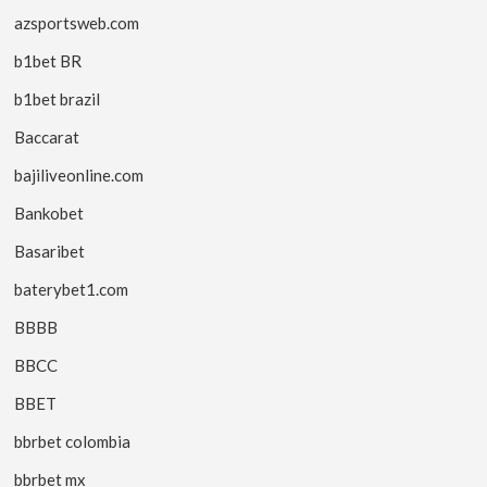
azsportsweb.com
b1bet BR
b1bet brazil
Baccarat
bajiliveonline.com
Bankobet
Basaribet
baterybet1.com
BBBB
BBCC
BBET
bbrbet colombia
bbrbet mx