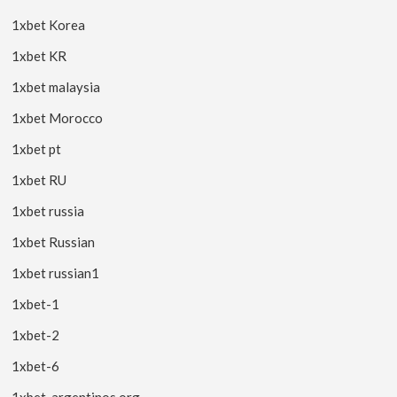
1xbet Korea
1xbet KR
1xbet malaysia
1xbet Morocco
1xbet pt
1xbet RU
1xbet russia
1xbet Russian
1xbet russian1
1xbet-1
1xbet-2
1xbet-6
1xbet-argentinos.org