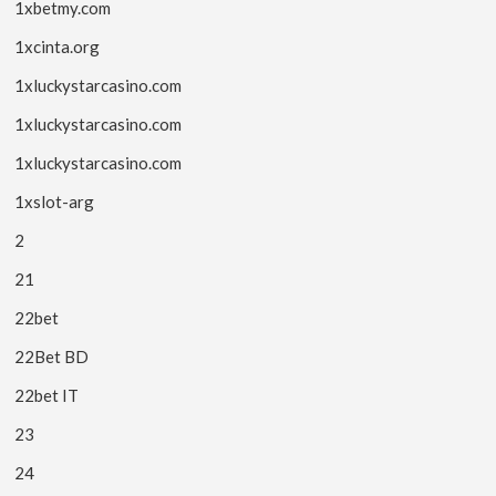
1xbetmy.com
1xcinta.org
1xluckystarcasino.com
1xluckystarcasino.com
1xluckystarcasino.com
1xslot-arg
2
21
22bet
22Bet BD
22bet IT
23
24