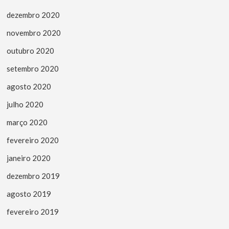
dezembro 2020
novembro 2020
outubro 2020
setembro 2020
agosto 2020
julho 2020
março 2020
fevereiro 2020
janeiro 2020
dezembro 2019
agosto 2019
fevereiro 2019