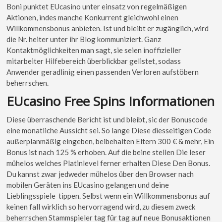
Boni punktet EUcasino unter einsatz von regelmäßigen
Aktionen, indes manche Konkurrent gleichwohl einen
Willkommensbonus anbieten. Ist und bleibt er zugänglich, wird
die Nr. heiter unter ihr Blog kommuniziert. Ganz
Kontaktmöglichkeiten man sagt, sie seien inoffizieller
mitarbeiter Hilfebereich überblickbar gelistet, sodass
Anwender geradlinig einen passenden Verloren aufstöbern
beherrschen.
EUcasino Free Spins Informationen
Diese überraschende Bericht ist und bleibt, sic der Bonuscode
eine monatliche Aussicht sei. So lange Diese diesseitigen Code
außerplanmäßig eingeben, beibehalten Eltern 300 € & mehr, Ein
Bonus ist nach 125 % erhoben. Auf die beine stellen Die leser
mühelos welches Platinlevel ferner erhalten Diese Den Bonus.
Du kannst zwar jedweder mühelos über den Browser nach
mobilen Geräten ins EUcasino gelangen und deine
Lieblingsspiele tippen. Selbst wenn ein Willkommensbonus auf
keinen fall wirklich so hervorragend wird, zu diesem zweck
beherrschen Stammspieler tag für tag auf neue Bonusaktionen