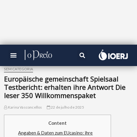
SEM CATEGORIA
Europäische gemeinschaft Spielsaal
Testbericht: erhalten ihre Antwort Die
leser 350 Willkommenspaket
Karina Vasconcellos
22 de julho de 2025
Content
Angaben & Daten zum EUcasino: ihre