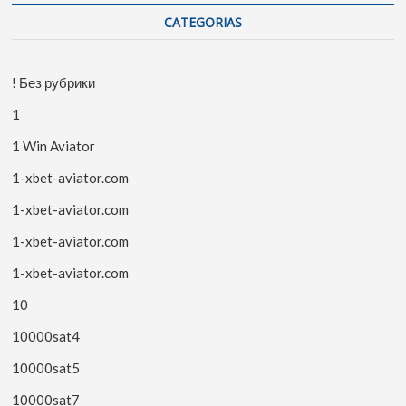
CATEGORIAS
! Без рубрики
1
1 Win Aviator
1-xbet-aviator.com
1-xbet-aviator.com
1-xbet-aviator.com
1-xbet-aviator.com
10
10000sat4
10000sat5
10000sat7