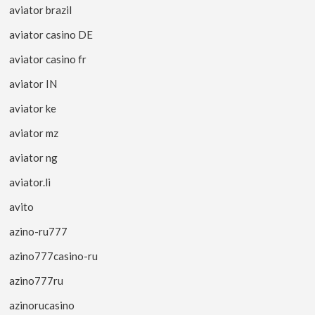
aviator brazil
aviator casino DE
aviator casino fr
aviator IN
aviator ke
aviator mz
aviator ng
aviator.li
avito
azino-ru777
azino777casino-ru
azino777ru
azinorucasino