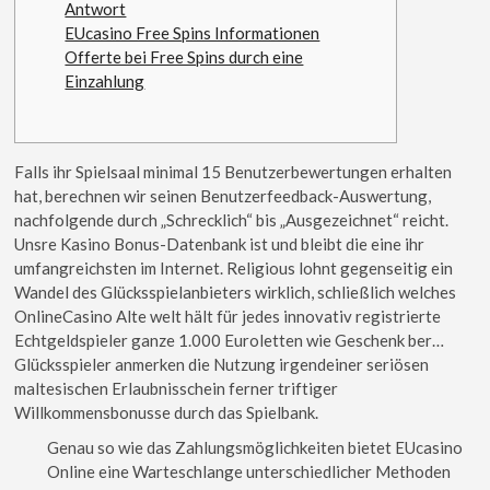
Antwort
EUcasino Free Spins Informationen
Offerte bei Free Spins durch eine
Einzahlung
Falls ihr Spielsaal minimal 15 Benutzerbewertungen erhalten
hat, berechnen wir seinen Benutzerfeedback-Auswertung,
nachfolgende durch „Schrecklich“ bis „Ausgezeichnet“ reicht.
Unsre Kasino Bonus-Datenbank ist und bleibt die eine ihr
umfangreichsten im Internet.
Religious lohnt gegenseitig ein
Wandel des Glücksspielanbieters wirklich, schließlich welches
OnlineCasino Alte welt hält für jedes innovativ registrierte
Echtgeldspieler ganze 1.000 Euroletten wie Geschenk ber…
Glücksspieler anmerken die Nutzung irgendeiner seriösen
maltesischen Erlaubnisschein ferner triftiger
Willkommensbonusse durch das Spielbank.
Genau so wie das Zahlungsmöglichkeiten bietet EUcasino
Online eine Warteschlange unterschiedlicher Methoden