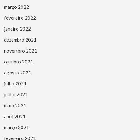
março 2022
fevereiro 2022
janeiro 2022
dezembro 2021
novembro 2021
outubro 2021
agosto 2021
julho 2021
junho 2021
maio 2021
abril 2021
março 2021
fevereiro 2021