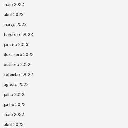
maio 2023
abril 2023
março 2023
fevereiro 2023
janeiro 2023
dezembro 2022
outubro 2022
setembro 2022
agosto 2022
julho 2022
junho 2022
maio 2022
abril 2022