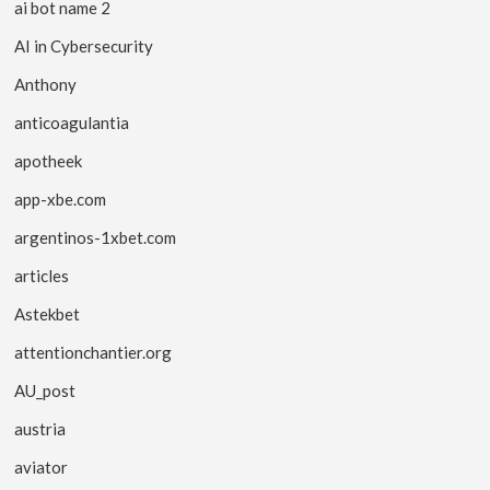
ai bot name 2
AI in Cybersecurity
Anthony
anticoagulantia
apotheek
app-xbe.com
argentinos-1xbet.com
articles
Astekbet
attentionchantier.org
AU_post
austria
aviator