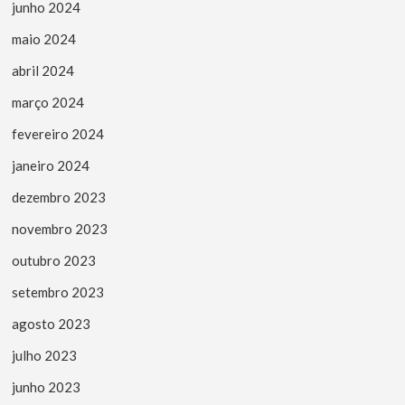
junho 2024
maio 2024
abril 2024
março 2024
fevereiro 2024
janeiro 2024
dezembro 2023
novembro 2023
outubro 2023
setembro 2023
agosto 2023
julho 2023
junho 2023