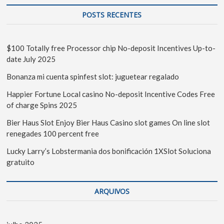
POSTS RECENTES
$100 Totally free Processor chip No-deposit Incentives Up-to-
date July 2025
Bonanza mi cuenta spinfest slot: juguetear regalado
Happier Fortune Local casino No-deposit Incentive Codes Free
of charge Spins 2025
Bier Haus Slot Enjoy Bier Haus Casino slot games On line slot
renegades 100 percent free
Lucky Larry’s Lobstermania dos bonificación 1XSlot Soluciona
gratuito
ARQUIVOS