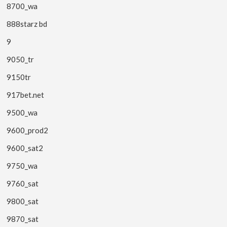
8700_wa
888starz bd
9
9050_tr
9150tr
917bet.net
9500_wa
9600_prod2
9600_sat2
9750_wa
9760_sat
9800_sat
9870_sat