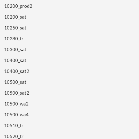
10200_prod2
10200_sat
10250_sat
10280_tr
10300_sat
10400_sat
10400_sat2
10500_sat
10500_sat2
10500_wa2
10500_wa4
10510_tr
10520_tr