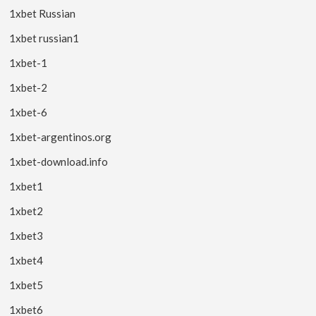
1xbet Russian
1xbet russian1
1xbet-1
1xbet-2
1xbet-6
1xbet-argentinos.org
1xbet-download.info
1xbet1
1xbet2
1xbet3
1xbet4
1xbet5
1xbet6