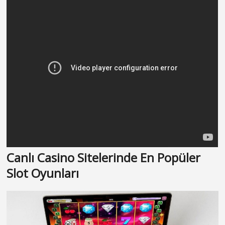
Canlı Casino Sitelerinde En Popüler
Slot Oyunları