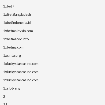
1xbet7
1xBetBangladesh
1xbetindonesia.id
1xbetmalaysia.com
1xbetmaroc.info
1xbetmy.com
1xcinta.org
1xluckystarcasino.com
1xluckystarcasino.com
1xluckystarcasino.com
1xslot-arg
2
21