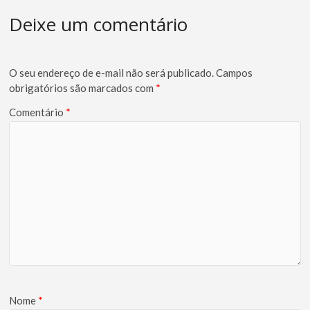
Deixe um comentário
O seu endereço de e-mail não será publicado.
Campos
obrigatórios são marcados com
*
Comentário
*
Nome
*