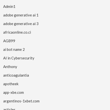
Admin1
adobe generative ai 1
adobe generative ai 3
africaonline.co.ci
AGB99
ai bot name 2
AI in Cybersecurity
Anthony
anticoagulantia
apotheek
app-xbe.com
argentinos-1xbet.com
articles