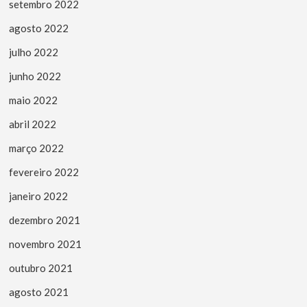
setembro 2022
agosto 2022
julho 2022
junho 2022
maio 2022
abril 2022
março 2022
fevereiro 2022
janeiro 2022
dezembro 2021
novembro 2021
outubro 2021
agosto 2021