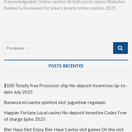
A knowledgeable Online casinos British Local casino Websites
Ranked & Reviewed For jokers jewels online casinos 2025
POSTS RECENTES
$100 Totally free Processor chip No-deposit Incentives Up-to-
date July 2025
Bonanza mi cuenta spinfest slot: juguetear regalado
Happier Fortune Local casino No-deposit Incentive Codes Free
of charge Spins 2025
Bier Haus Slot Enjoy Bier Haus Casino slot games On line slot