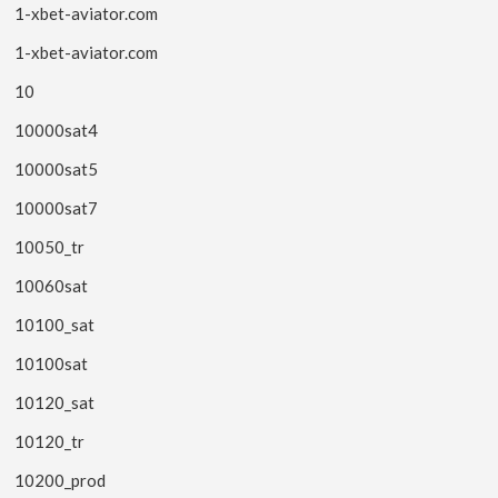
1-xbet-aviator.com
1-xbet-aviator.com
10
10000sat4
10000sat5
10000sat7
10050_tr
10060sat
10100_sat
10100sat
10120_sat
10120_tr
10200_prod