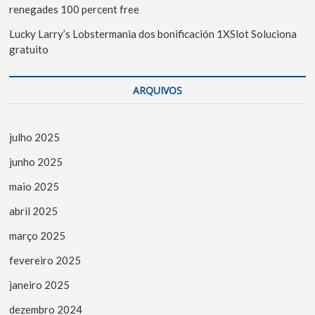
renegades 100 percent free
Lucky Larry’s Lobstermania dos bonificación 1XSlot Soluciona
gratuito
ARQUIVOS
julho 2025
junho 2025
maio 2025
abril 2025
março 2025
fevereiro 2025
janeiro 2025
dezembro 2024