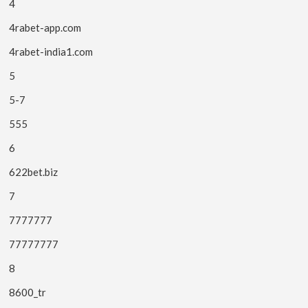
4
4rabet-app.com
4rabet-india1.com
5
5-7
555
6
622bet.biz
7
7777777
77777777
8
8600_tr