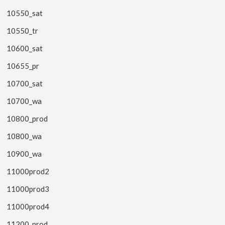
10550_sat
10550_tr
10600_sat
10655_pr
10700_sat
10700_wa
10800_prod
10800_wa
10900_wa
11000prod2
11000prod3
11000prod4
11200_prod