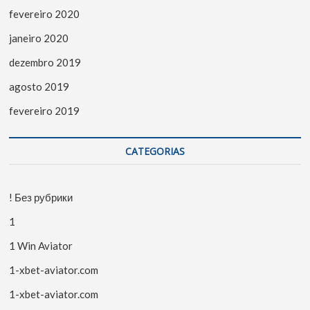
fevereiro 2020
janeiro 2020
dezembro 2019
agosto 2019
fevereiro 2019
CATEGORIAS
! Без рубрики
1
1 Win Aviator
1-xbet-aviator.com
1-xbet-aviator.com