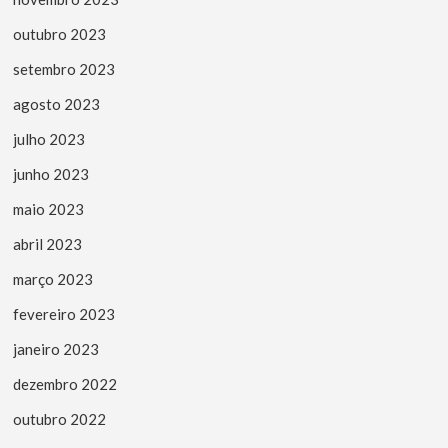
outubro 2023
setembro 2023
agosto 2023
julho 2023
junho 2023
maio 2023
abril 2023
março 2023
fevereiro 2023
janeiro 2023
dezembro 2022
outubro 2022