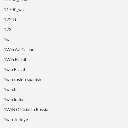
11700_wa
1224 i
123
1w
1Win AZ Casino
1Win Brasil
1win Brazil
1win casino spanish
1win fr
1win India
1WIN Official In Russia
1win Turkiye