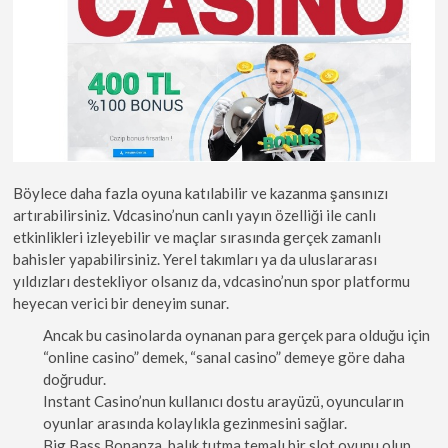
Böylece daha fazla oyuna katılabilir ve kazanma şansınızı
artırabilirsiniz. Vdcasino’nun canlı yayın özelliği ile canlı
etkinlikleri izleyebilir ve maçlar sırasında gerçek zamanlı
bahisler yapabilirsiniz. Yerel takımları ya da uluslararası
yıldızları destekliyor olsanız da, vdcasino’nun spor platformu
heyecan verici bir deneyim sunar.
Ancak bu casinolarda oynanan para gerçek para olduğu için
“online casino” demek, “sanal casino” demeye göre daha
doğrudur.
Instant Casino’nun kullanıcı dostu arayüzü, oyuncuların
oyunlar arasında kolaylıkla gezinmesini sağlar.
Big Bass Bonanza, balık tutma temalı bir slot oyunu olup,